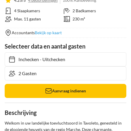
4.25/5
4 beoordelingen
100% Aanbeveling
4 Slaapkamers
2 Badkamers
Max. 11 gasten
230 m²
Accountants
Bekijk op kaart
Selecteer data en aantal gasten
Inchecken
-
Uitchecken
Aanvraag indienen
Beschrijving
Welkom in uw landelijke toevluchtsoord in Tavoleto, genesteld in 
de glooiende heuvels van de regio Marche. Deze charmante, 