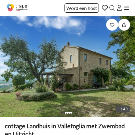
Word een host
1 / 40
cottage Landhuis in Vallefoglia met Zwembad
en Uitzicht