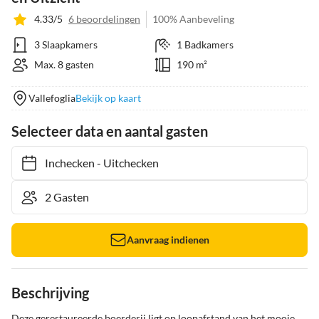
4.33/5
6 beoordelingen
100% Aanbeveling
3 Slaapkamers
1 Badkamers
Max. 8 gasten
190 m²
Vallefoglia
Bekijk op kaart
Selecteer data en aantal gasten
Inchecken
-
Uitchecken
Aanvraag indienen
Beschrijving
Deze gerestaureerde boerderij ligt op loopafstand van het mooie 