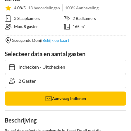
4.08/5
13 beoordelingen
100% Aanbeveling
3 Slaapkamers
2 Badkamers
Max. 8 gasten
165 m²
Gezegende Donji
Bekijk op kaart
Selecteer data en aantal gasten
Inchecken
-
Uitchecken
Aanvraag indienen
Beschrijving
Beleef de perfecte kustvakantie in Seget Donji met dit 