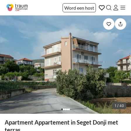
Word een host
1 / 40
Apartment Appartement in Seget Donji met
terras