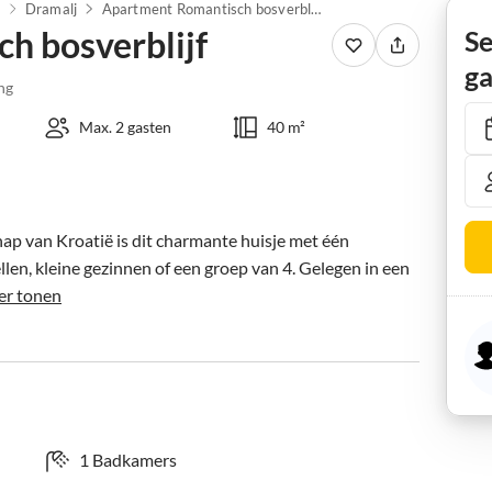
i
Dramalj
Apartment Romantisch bosverblijf
h bosverblijf
Se
ga
ng
Max. 2 gasten
40 m²
ap van Kroatië is dit charmante huisje met één 
llen, kleine gezinnen of een groep van 4. Gelegen in een 
r tonen
1 Badkamers