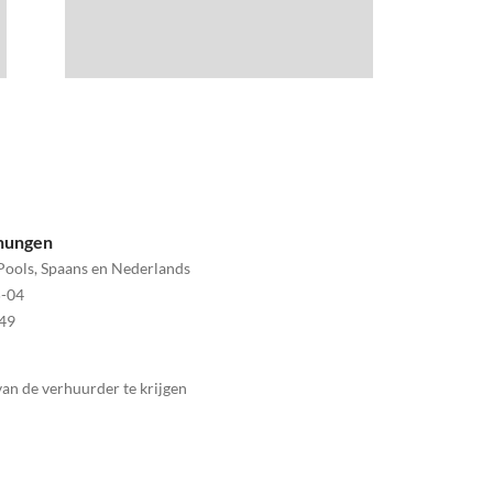
hnungen
, Pools, Spaans en Nederlands
-04
49
n de verhuurder te krijgen