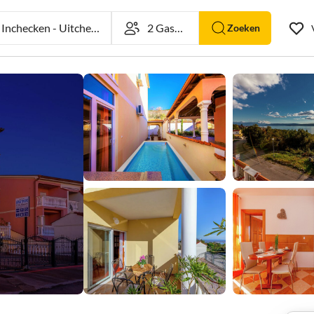
nchecken
-
Uitchecken
Zoeken