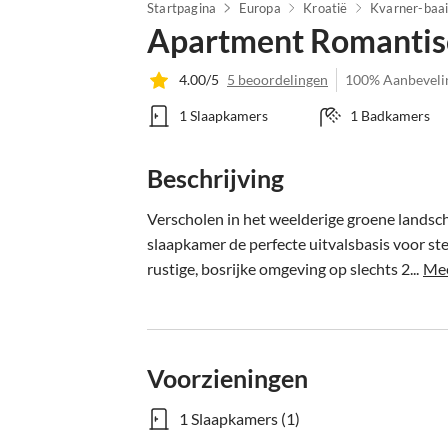
Startpagina
Europa
Kroatië
Kvarner-baa
Apartment Romantisc
4.00/5
5 beoordelingen
100% Aanbeveli
1 Slaapkamers
1 Badkamers
Beschrijving
Verscholen in het weelderige groene landsch
slaapkamer de perfecte uitvalsbasis voor ste
rustige, bosrijke omgeving op slechts 2...
Mee
Voorzieningen
1 Slaapkamers (1)