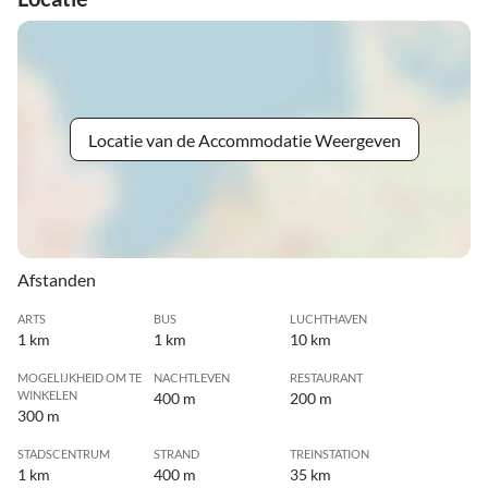
Locatie van de Accommodatie Weergeven
Afstanden
ARTS
BUS
LUCHTHAVEN
1 km
1 km
10 km
MOGELIJKHEID OM TE
NACHTLEVEN
RESTAURANT
WINKELEN
400 m
200 m
300 m
STADSCENTRUM
STRAND
TREINSTATION
1 km
400 m
35 km