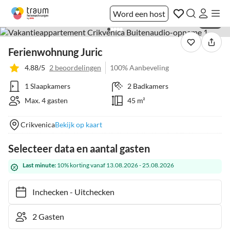
Word een host
1 / 15
Ferienwohnung Juric
4.88/5
2 beoordelingen
100% Aanbeveling
1 Slaapkamers
2 Badkamers
Max. 4 gasten
45 m²
Crikvenica
Bekijk op kaart
Selecteer data en aantal gasten
Last minute:
10% korting vanaf 13.08.2026 - 25.08.2026
Inchecken
-
Uitchecken