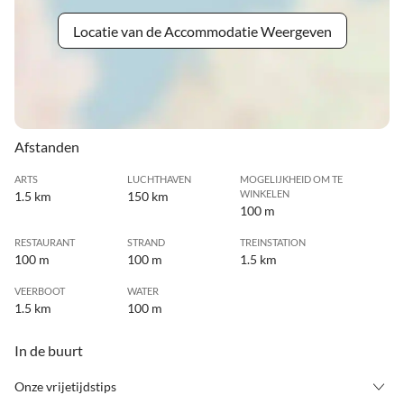
Locatie van de Accommodatie Weergeven
Afstanden
ARTS
LUCHTHAVEN
MOGELIJKHEID OM TE
WINKELEN
1.5 km
150 km
100 m
RESTAURANT
STRAND
TREINSTATION
100 m
100 m
1.5 km
VEERBOOT
WATER
1.5 km
100 m
In de buurt
Onze vrijetijdstips