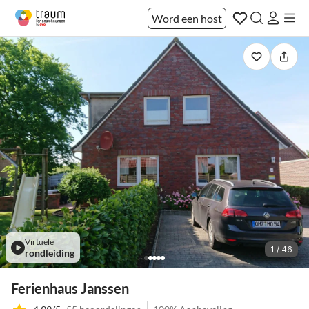
Word een host
Virtuele
1 / 46
rondleiding
Ferienhaus Janssen