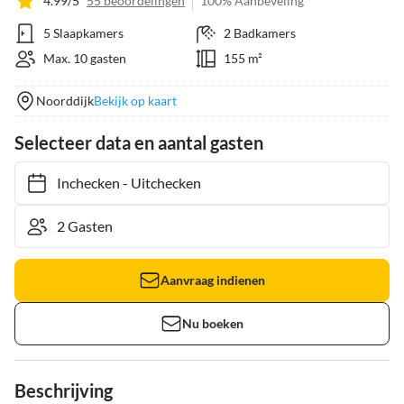
4.99/5
55 beoordelingen
100% Aanbeveling
5 Slaapkamers
2 Badkamers
Max. 10 gasten
155 m²
Noorddijk
Bekijk op kaart
Selecteer data en aantal gasten
Inchecken
-
Uitchecken
Aanvraag indienen
Nu boeken
Beschrijving