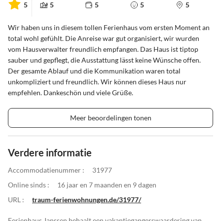
5
5
5
5
5
Wir haben uns in diesem tollen Ferienhaus vom ersten Moment an
total wohl gefühlt. Die Anreise war gut organisiert, wir wurden
vom Hausverwalter freundlich empfangen. Das Haus ist tiptop
sauber und gepflegt, die Ausstattung lässt keine Wünsche offen.
Der gesamte Ablauf und die Kommunikation waren total
unkompliziert und freundlich. Wir können dieses Haus nur
empfehlen. Dankeschön und viele Grüße.
Meer beoordelingen tonen
Verdere informatie
Accommodatienummer :
31977
Online sinds :
16 jaar en 7 maanden en 9 dagen
URL :
traum-ferienwohnungen.de/31977/
Ferienhaus Janssen behaalt een vakantiegangerswaardering van