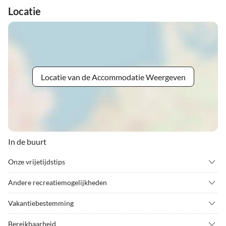
Locatie
Locatie van de Accommodatie Weergeven
In de buurt
Onze vrijetijdstips
•
Alpine skiën
•
Beklimmen
Andere recreatiemogelijkheden
•
Berg wandelen
•
Bioscoop
---
•
Boogschieten
•
Cultuur
Vakantiebestemming
•
Fietsen/fietsen
•
Fietsverhuur
Het rustig gelegen vakantieappartement Josefine bevindt zich aan
Bereikbaarheid