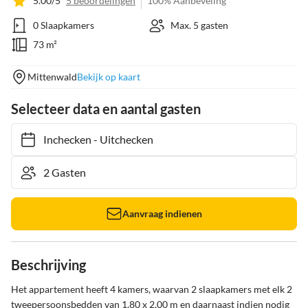
5.00/5
5 beoordelingen
100% Aanbeveling
0 Slaapkamers
Max. 5 gasten
73 m²
Mittenwald
Bekijk op kaart
Selecteer data en aantal gasten
Inchecken
-
Uitchecken
Aanvraag indienen
Beschrijving
Het appartement heeft 4 kamers, waarvan 2 slaapkamers met elk 2 
tweepersoonsbedden van 1,80 x 2,00 m en daarnaast indien nodig 