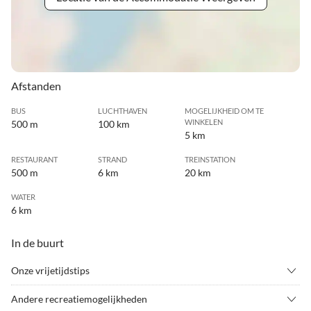
Afstanden
BUS
LUCHTHAVEN
MOGELIJKHEID OM TE
WINKELEN
500 m
100 km
5 km
RESTAURANT
STRAND
TREINSTATION
500 m
6 km
20 km
WATER
6 km
In de buurt
Onze vrijetijdstips
•
Golf
•
Kanoën
Andere recreatiemogelijkheden
•
Minigolf
•
Nordic walking