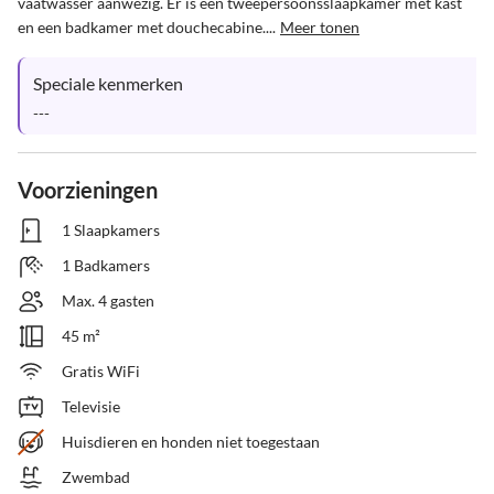
vaatwasser aanwezig. Er is een tweepersoonsslaapkamer met kast 
en een badkamer met douchecabine....
Meer tonen
Speciale kenmerken
---
Voorzieningen
1 Slaapkamers
1 Badkamers
Max. 4 gasten
45 m²
Gratis WiFi
Televisie
Huisdieren en honden niet toegestaan
Zwembad