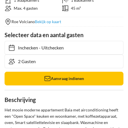
1 Slaapkamers
1 Badkamers
Max. 4 gasten
45 m²
Roe Volciano
Bekijk op kaart
Selecteer data en aantal gasten
Inchecken
-
Uitchecken
Aanvraag indienen
Beschrijving
Het mooie moderne appartement Baia met airconditioning heeft 
een "Open Space" keuken en woonkamer, met koffiezetapparaat, 
oven, Smart satelliettelevisie en slaapbank. Wasmachine en 