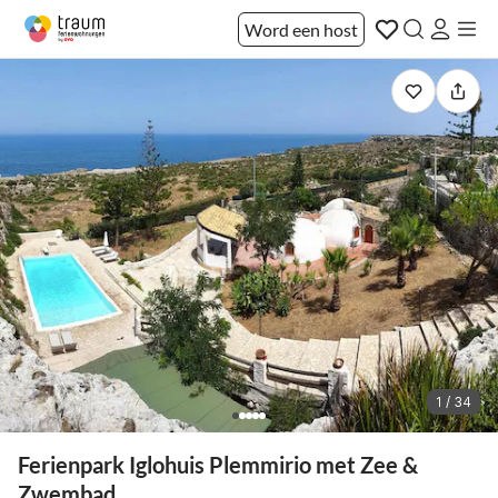
Word een host
1 / 34
Ferienpark Iglohuis Plemmirio met Zee &
Zwembad