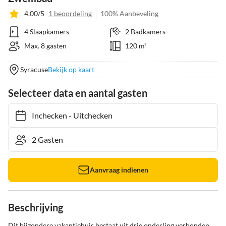
4.00/5
1 beoordeling
100% Aanbeveling
4 Slaapkamers
2 Badkamers
Max. 8 gasten
120 m²
Syracuse
Bekijk op kaart
Selecteer data en aantal gasten
Inchecken
-
Uitchecken
Aanvraag indienen
Beschrijving
Dit bijzondere vakantiehuis bestaat uit drie onderling verbonden 