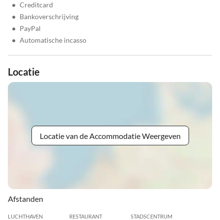
•
Creditcard
•
Bankoverschrijving
•
PayPal
•
Automatische incasso
Locatie
Locatie van de Accommodatie Weergeven
Afstanden
LUCHTHAVEN
RESTAURANT
STADSCENTRUM