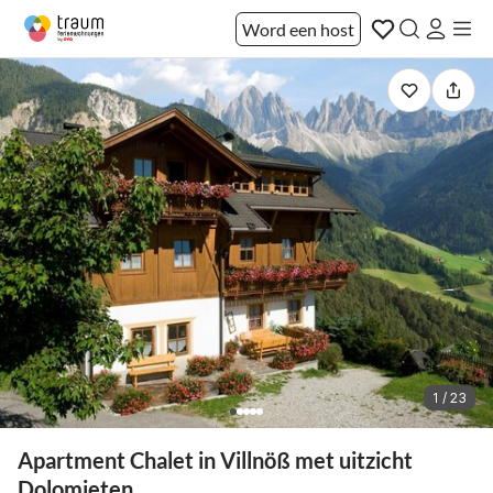
Word een host
1 / 23
Apartment Chalet in Villnöß met uitzicht
Dolomieten