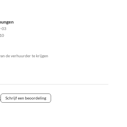
hnungen
-03
10
n de verhuurder te krijgen
s
Schrijf een beoordeling