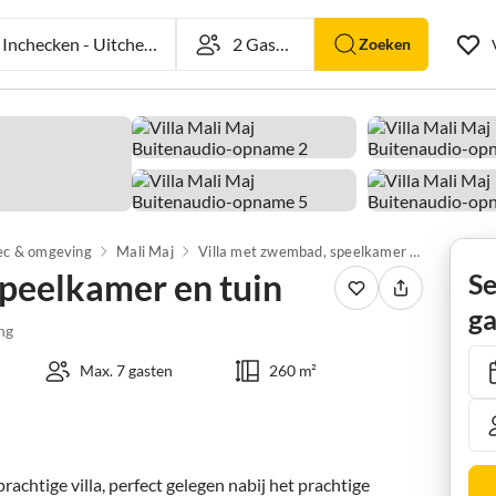
nchecken
-
Uitchecken
Zoeken
ec & omgeving
Mali Maj
Villa met zwembad, speelkamer en tuin
peelkamer en tuin
Se
ga
ng
Max. 7 gasten
260 m²
achtige villa, perfect gelegen nabij het prachtige 