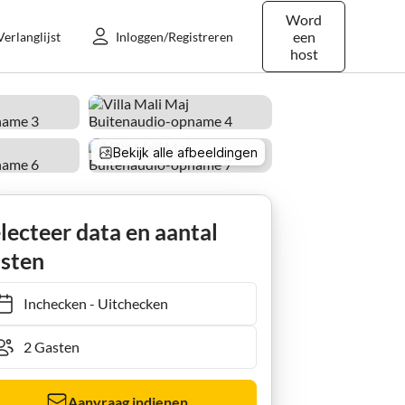
Word
een
Verlanglijst
Inloggen/Registreren
host
Bekijk alle afbeeldingen
lecteer data en aantal
sten
Inchecken
-
Uitchecken
Aanvraag indienen