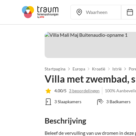
I
Startpagina
Europa
Kroatië
Istrië
Por
Villa met zwembad, s
4.00/5
3 beoordelingen
100% Aanbeveli
3 Slaapkamers
3 Badkamers
Beschrijving
Beleef de vervulling van uw dromen in deze pr