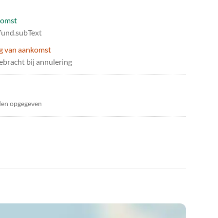
komst
efund.subText
ag van aankomst
bracht bij annulering
den opgegeven