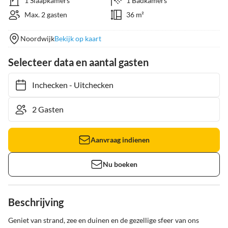
1 Slaapkamers
1 Badkamers
Max. 2 gasten
36 m²
Noordwijk
Bekijk op kaart
Selecteer data en aantal gasten
Inchecken
-
Uitchecken
Aanvraag indienen
Nu boeken
Beschrijving
Geniet van strand, zee en duinen en de gezellige sfeer van ons 