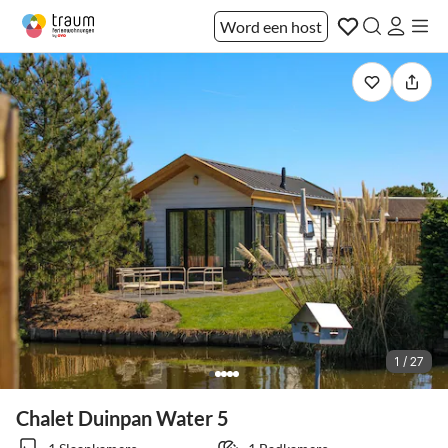
Word een host
1 / 27
Chalet Duinpan Water 5