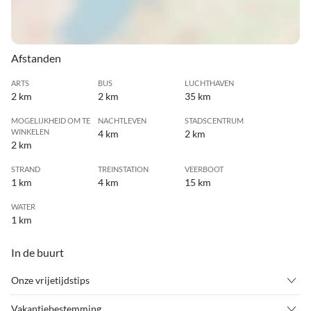
Afstanden
ARTS
BUS
LUCHTHAVEN
2 km
2 km
35 km
MOGELIJKHEID OM TE
NACHTLEVEN
STADSCENTRUM
WINKELEN
4 km
2 km
2 km
STRAND
TREINSTATION
VEERBOOT
1 km
4 km
15 km
WATER
1 km
In de buurt
Onze vrijetijdstips
•
Basketbal
•
Bezienswaardigheden
Vakantiebestemming