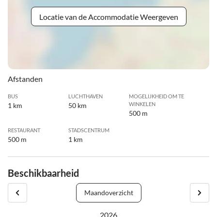
Locatie van de Accommodatie Weergeven
Afstanden
BUS
LUCHTHAVEN
MOGELIJKHEID OM TE
WINKELEN
1 km
50 km
500 m
RESTAURANT
STADSCENTRUM
500 m
1 km
Beschikbaarheid
Maandoverzicht
2026