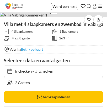
Word een host
1 / 26
Villa met 4 slaapkamers en zwembad in Vabriga
4 Slaapkamers
1 Badkamers
Max. 8 gasten
263 m²
Vabriga
Bekijk op kaart
Selecteer data en aantal gasten
Inchecken
-
Uitchecken
Aanvraag indienen