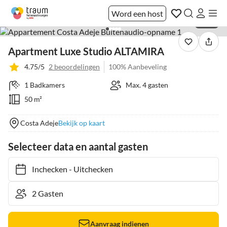
Word een host
1 / 38
Apartment Luxe Studio ALTAMIRA
4.75/5
2 beoordelingen
100% Aanbeveling
1 Badkamers
Max. 4 gasten
50 m²
Costa Adeje
Bekijk op kaart
Selecteer data en aantal gasten
Inchecken
-
Uitchecken
Aanvraag indienen