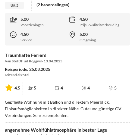
(2 beoordelingen)
Uit 5
5.00
4.50
Voorzieningen
Prijs-kwaliteitverhouding
4.50
5.00
Service
Omgeving
Traumhafte Ferien!
Van Stel DF uit Roggwil · 13.04.2025
Reisperiode: 25.03.2025
reizend als: Stel
4.5
5
4
4
5
Gepflegte Wohnung mit Balkon und direktem Meerblick.
Einkaufsmöglichkeiten in direkter Nähe. Gute und günstige ÖV
Verbindungen. Sehr zu empfehlen.
angenehme Wohlfühlatmosphäre in bester Lage