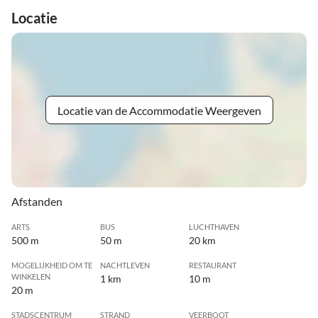
Locatie
Locatie van de Accommodatie Weergeven
Afstanden
ARTS
BUS
LUCHTHAVEN
500 m
50 m
20 km
MOGELIJKHEID OM TE
NACHTLEVEN
RESTAURANT
WINKELEN
1 km
10 m
20 m
STADSCENTRUM
STRAND
VEERBOOT