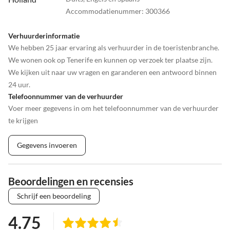
Bezoek aan het wereldberoemde Loro Park, deze is echter alleen in
Accommodatienummer
:
300366
het noorden van Tenerife te bewonderen.
Shoppingtours in de talrijke winkelcentra, boetieks en
Verhuurderinformatie
winkelstraten
We hebben 25 jaar ervaring als verhuurder in de toeristenbranche.
We wonen ook op Tenerife en kunnen op verzoek ter plaatse zijn.
We kijken uit naar uw vragen en garanderen een antwoord binnen
24 uur.
Telefoonnummer van de verhuurder
Voer meer gegevens in om het telefoonnummer van de verhuurder
te krijgen
Gegevens invoeren
Beoordelingen en recensies
Schrijf een beoordeling
4.75