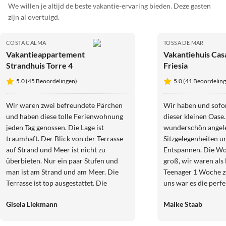
We willen je altijd de beste vakantie-ervaring bieden. Deze gasten
zijn al overtuigd.
COSTA CALMA
TOSSA DE MAR
Vakantieappartement
Vakantiehuis Cas
Strandhuis Torre 4
Friesia
5.0 (45 Beoordelingen)
5.0 (41 Beoordelin
Wir waren zwei befreundete Pärchen
Wir haben und sofor
und haben diese tolle Ferienwohnung
dieser kleinen Oase.
jeden Tag genossen. Die Lage ist
wunderschön angeleg
traumhaft. Der Blick von der Terrasse
Sitzgelegenheiten u
auf Strand und Meer ist nicht zu
Entspannen. Die Wohnung ist schön
überbieten. Nur ein paar Stufen und
groß, wir waren als Familie mit 2
man ist am Strand und am Meer. Die
Teenager 1 Woche z
Terrasse ist top ausgestattet. Die
uns war es die perf
Einrichtung ist auch sehr gut. Alles ist
gibt genügend Plat
Gisela Liekmann
Maike Staab
komfortabel und sauber. Lars hat uns
kann sich zurückziehen. Saub
gute Tipps gegeben und war immer
liebevoll eingericht