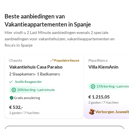
ansprechbar. Wir kommen auf jeden
Balkone haben eine
Fall noch mal wieder.
Blick aufs Meer . Wi
total begeistert und 
Beste aanbiedingen van
Zeit.
Vakantieappartementen in Spanje
Hier vindt u 2 Last Minute aanbiedingen evenals 2 speciale
aanbiedingen voor vakantiehuizen, vakantieappartementen en
finca's in Spanje
Top-
5.0
(12)
Advertentie
5.0
(2)
Chayofa
Populaire Keuze
Playa Blanca
Vakantiehuis Casa Paraiso
Villa KiemAnin
2 Slaapkamers· 1 Badkamers
Snelle Reageerder
15% korting
·
Last mi
20% korting
·
Last minute
€ 1.215,05
Gratis annulering
2 gasten / 7 Nachten
€ 532,-
Verborgen Juweelt
2 gasten / 7 Nachten