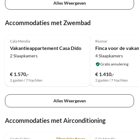
Alles Weergeven
Accommodaties met Zwembad
4.9
(4)
5.0
(2)
Cala Mendia
Riumar
Vakantieappartement Casa Dido
2 Slaapkamers
4 Slaapkamers
Gratis annulering
€ 1.570,-
€ 1.410,-
2 gasten / 7 Nachten
2 gasten / 7 Nachten
Alles Weergeven
Accommodaties met Airconditioning
4.9
(23)
4.9
(4)
Costa Calma
Populaire Keuze
Cala Mendia