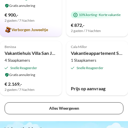
Gratis annulering
€ 900,-
10% korting
·
Korte vakantie
2 gasten / 7 Nachten
€ 872,-
Verborgen Juweeltje
2 gasten / 7 Nachten
Virtuele
Top-
Top-
rondleiding
Advertentie
Advertentie
Benissa
Cala Millor
Vakantiehuis Villa San Jaime
Vakantieappartement Studio-appartement type A
4 Slaapkamers
1 Slaapkamers
Snelle Reageerder
Snelle Reageerder
Gratis annulering
€ 2.169,-
Prijs op aanvraag
2 gasten / 7 Nachten
Alles Weergeven