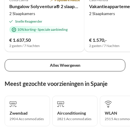
Bungalow Solyventura® 2 slaapkamer droombungalow
Vakantieapparteme
2 Slaapkamers
2 Slaapkamers
Snelle Reageerder
10% korting
·
Speciale aanbieding
€ 1.637,50
€ 1.570,-
2 gasten / 7 Nachten
2 gasten / 7 Nachten
Alles Weergeven
Meest gezochte voorzieningen in Spanje
Zwembad
Airconditioning
WLAN
2904 Accommodaties
2821 Accommodaties
2515 Accommod