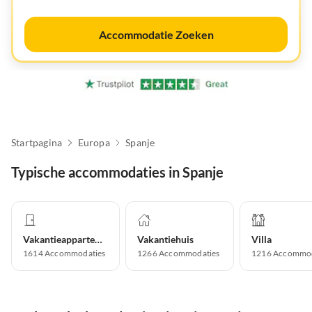
Accommodatie Zoeken
Startpagina
Europa
Spanje
Typische accommodaties in Spanje
Vakantieappartement
Vakantiehuis
Villa
1614
Accommodaties
1266
Accommodaties
1216
Accommod