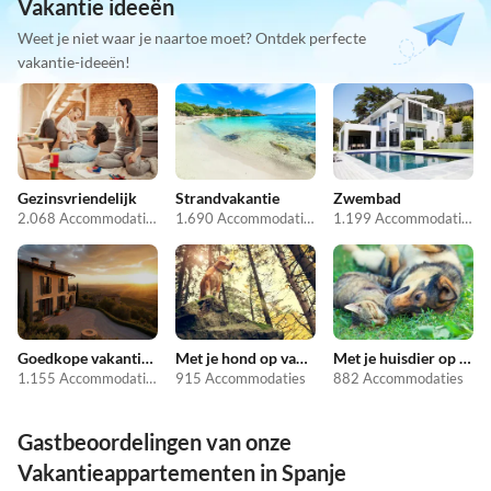
Vakantie ideeën
Weet je niet waar je naartoe moet? Ontdek perfecte
vakantie-ideeën!
Gezinsvriendelijk
Strandvakantie
Zwembad
2.068 Accommodaties
1.690 Accommodaties
1.199 Accommodaties
Goedkope vakantieappartementen
Met je hond op vakantie
Met je huisdier op vakantie
1.155 Accommodaties
915 Accommodaties
882 Accommodaties
Gastbeoordelingen van onze
Vakantieappartementen in Spanje