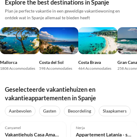
Explore the best destinations in Spanje
Plan je perfecte vakantie in een geweldige vakantiewoning en
ontdek wat in Spanje allemaal te bieden heeft
Mallorca
Costa del Sol
Costa Brava
Gran Cana
1808 Accommodaties
598 Accommodaties
464 Accommodaties
258 Accomm
Geselecteerde vakantiehuizen en
vakantieappartementen in Spanje
Aanbevolen
Gasten
Beoordeling
Slaapkamers
Top-
Top-
5.0
(23)
Advertentie
5.0
(23)
Advertentie
Canyamel
Nerja
Vakantiehuis Casa Amadeo
Appartement Latania - sensationele 180° uitzicht