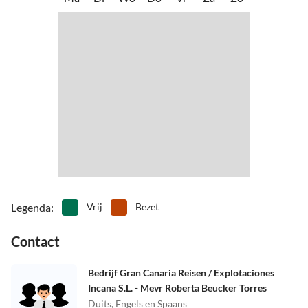
•
Tennis
•
Wandeltocht
•
Waterskiën
•
Watersport
•
Welzijn
•
Zwemmen
Legenda
:
Vrij
Bezet
Contact
Bedrijf Gran Canaria Reisen / Explotaciones
Incana S.L. - Mevr Roberta Beucker Torres
Duits, Engels en Spaans