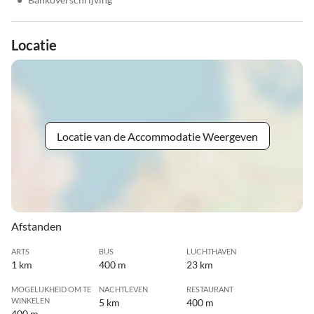
Locatie
Locatie van de Accommodatie Weergeven
Afstanden
ARTS
BUS
LUCHTHAVEN
1 km
400 m
23 km
MOGELIJKHEID OM TE
NACHTLEVEN
RESTAURANT
WINKELEN
5 km
400 m
400 m