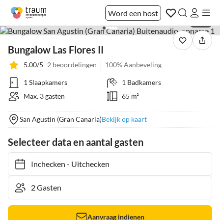
Word een host
1 / 16
Bungalow Las Flores II
5.00/5
2 beoordelingen
100% Aanbeveling
1 Slaapkamers
1 Badkamers
Max. 3 gasten
65 m²
San Agustín (Gran Canaria)
Bekijk op kaart
Selecteer data en aantal gasten
Inchecken
-
Uitchecken
Aanvraag indienen