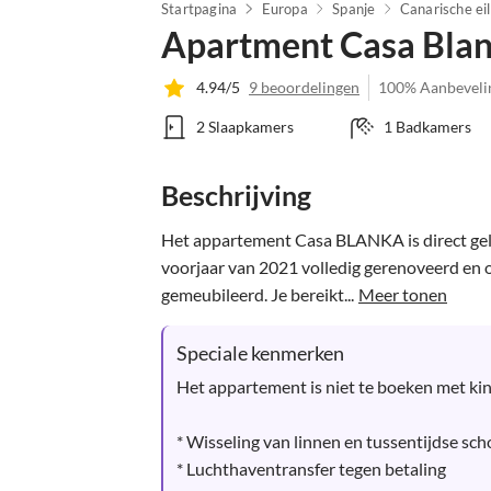
Startpagina
Europa
Spanje
Canarische ei
Apartment Casa Blan
4.94/5
9 beoordelingen
100% Aanbeveli
2 Slaapkamers
1 Badkamers
Beschrijving
Het appartement Casa BLANKA is direct gele
voorjaar van 2021 volledig gerenoveerd en op
gemeubileerd. Je bereikt...
Meer tonen
Speciale kenmerken
Het appartement is niet te boeken met kin
* Wisseling van linnen en tussentijdse sc
* Luchthaventransfer tegen betaling
