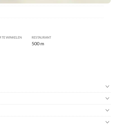
 TE WINKELEN
RESTAURANT
500 m
ntuin
•
Duiken
n
•
Het windsurfen
n
•
Kijk naar dolfijnen
n
•
Snorkelen
tiegangers, maar ook veel locals wonen hier. Bars en
ltocht
•
Watersport
Duitse dokter zijn allemaal op loopafstand bereikbaar.
 en is ongeveer 45 minuten rijden vanaf het vliegveld. De