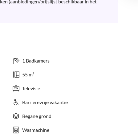
en (aanbiedingen/prijslijst beschikbaar in het 
1 Badkamers
55 m²
Televisie
Barrièrevrije vakantie
Begane grond
Wasmachine