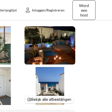
Word
een
Verlanglijst
Inloggen/Registreren
host
Bekijk alle afbeeldingen