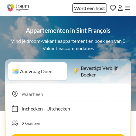
Word een host
Appartementen in Sint François
Vind je droom-vakantieappartement en boek een van 0
Vakantieaccommodaties
Bevestigd Verblijf
Aanvraag Doen
Boeken
Inchecken
-
Uitchecken