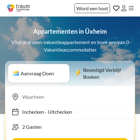
Word een host
Appartementen in Üxheim
Vind je droom-vakantieappartement en boek een van 0
Vakantieaccommodaties
Bevestigd Verblijf
Aanvraag Doen
Boeken
Inchecken
-
Uitchecken