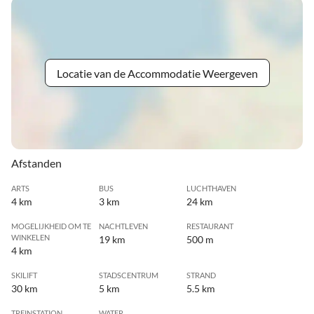
Locatie van de Accommodatie Weergeven
Afstanden
ARTS
BUS
LUCHTHAVEN
4 km
3 km
24 km
MOGELIJKHEID OM TE
NACHTLEVEN
RESTAURANT
WINKELEN
19 km
500 m
4 km
SKILIFT
STADSCENTRUM
STRAND
30 km
5 km
5.5 km
TREINSTATION
WATER