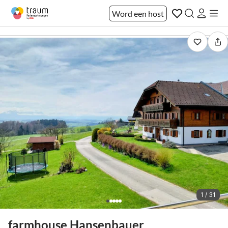
Word een host
1 / 31
farmhouse Hansenbauer