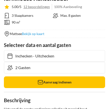
5.00/5
12 beoordelingen
100% Aanbeveling
3 Slaapkamers
Max. 8 gasten
90 m²
Mattsee
Bekijk op kaart
Selecteer data en aantal gasten
Inchecken
-
Uitchecken
Aanvraag indienen
Beschrijving
Het vanaf de eerste verdieping volledig uit massief hout 