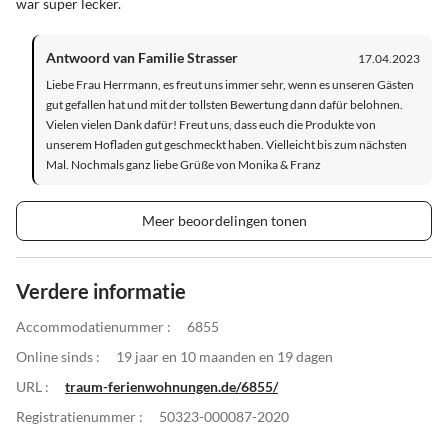
war super lecker.
Antwoord van Familie Strasser
17.04.2023
Liebe Frau Herrmann, es freut uns immer sehr, wenn es unseren Gästen
gut gefallen hat und mit der tollsten Bewertung dann dafür belohnen.
Vielen vielen Dank dafür! Freut uns, dass euch die Produkte von
unserem Hofladen gut geschmeckt haben. Vielleicht bis zum nächsten
Mal. Nochmals ganz liebe Grüße von Monika & Franz
Meer beoordelingen tonen
Verdere informatie
Accommodatienummer :
6855
Online sinds :
19 jaar en 10 maanden en 19 dagen
URL :
traum-ferienwohnungen.de/6855/
Registratienummer :
50323-000087-2020