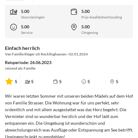
5.00
5.00
Voorzieningen
Prijs-kwaliteitverhouding
5.00
5.00
Service
Omgeving
Einfach herrlich
Van Familie Rieger uit Recklinghausen · 02.01.2024
Reisperiode: 26.06.2023
reizend als: Familie
5
5
5
5
5
Wir waren letzten Sommer mit unseren beiden Mädels auf dem Hof
von Familie Strasser. Die Wohnung war für uns perfekt, sehr
ordentlich und mit allem ausgestattet was das Herz begehrt. Die
Vermieter sind so wunderbar herzlich und der Hof lädt zum
entspannen ein. Die Umgebung ist wunderschön und
abwechslungsreich was Ausflüge oder Entspannung am See betrifft.
Uneingeschränkt zu empfehlen!