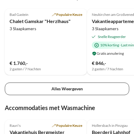
5.0
(8)
4.8
(3)
Bad Gastein
Populaire Keuze
Neukirchen am Großvened
Super gastheer
Chalet Gamskar "Herzlhaus"
3 Slaapkamers
3 Slaapkamers
Snelle Reageerder
10% korting
·
Last mi
Gratis annulering
€ 1.760,-
€ 846,-
2 gasten / 7 Nachten
2 gasten / 7 Nachten
Alles Weergeven
Accommodaties met Wasmachine
Top-
4.7
(21)
Advertentie
4.9
(13)
Rauri's
Populaire Keuze
Hollersbach in Pinzgau
Boerderijvakantie
Vakantiehuis Bergmeister
Boerderij Lahnhof