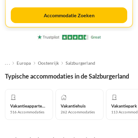
Accommodatie Zoeken
. . .
Europa
Oostenrijk
Salzburgerland
Typische accommodaties in de Salzburgerland
Vakantieappartement
Vakantiehuis
Vakantiepark
516
Accommodaties
262
Accommodaties
113
Accommoda