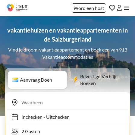
Word een host
vakantiehuizen en vakantieappartementen in
de Salzburgerland
Vind je droom-vakantieappartement en boek een van 913
Vakantieaccommodaties
Bevestigd Verblijf
Aanvraag Doen
Boeken
Inchecken
-
Uitchecken