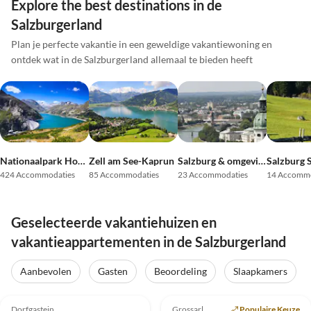
Explore the best destinations in de
Salzburgerland
Plan je perfecte vakantie in een geweldige vakantiewoning en
ontdek wat in de Salzburgerland allemaal te bieden heeft
Nationaalpark Hohe Tauern
Zell am See-Kaprun
Salzburg & omgeving
Salzburg 
424 Accommodaties
85 Accommodaties
23 Accommodaties
14 Accommo
Geselecteerde vakantiehuizen en
vakantieappartementen in de Salzburgerland
Aanbevolen
Gasten
Beoordeling
Slaapkamers
Top-
Top-
4.9
(15)
Advertentie
4.8
(4)
Advertentie
Dorfgastein
Grossarl
Populaire Keuze