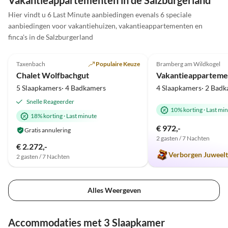
Vakantieappartementen in de Salzburgerland
Unsere Hundeoma war auch herzlich
Schnee lieben gelern
willkommen und hat genau wie wir den
Hier vindt u 6 Last Minute aanbiedingen evenals 6 speciale
Aufenthalt sehr genossen. Alles Gute
aanbiedingen voor vakantiehuizen, vakantieappartementen en
für die beiden sehr herzlichen
finca's in de Salzburgerland
Top-
5.0
(10)
Advertentie
5.0
(9)
Gastgeber und vielen Dank für die
schöne, aber wie immer zu kurze Zeit!
Taxenbach
Populaire Keuze
Bramberg am Wildkogel
Chalet Wolfbachgut
Vakantieapparteme
5 Slaapkamers· 4 Badkamers
4 Slaapkamers· 2 Bad
Snelle Reageerder
10% korting
·
Last mi
18% korting
·
Last minute
€ 972,-
Gratis annulering
2 gasten / 7 Nachten
€ 2.272,-
Verborgen Juweelt
2 gasten / 7 Nachten
Alles Weergeven
Accommodaties met 3 Slaapkamer