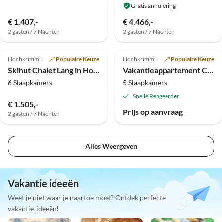
Gratis annulering
€ 1.407,-
€ 4.466,-
2 gasten / 7 Nachten
2 gasten / 7 Nachten
Top-
Top-
Advertentie
Advertentie
Hochkrimml
Populaire Keuze
Hochkrimml
Populaire Keuze
Skihut Chalet Lang in Hochkrimml voor 14 personen
Vakantieappartement Chalet in Hochkrimml voor 6-14 personen
6 Slaapkamers
5 Slaapkamers
Snelle Reageerder
€ 1.505,-
Prijs op aanvraag
2 gasten / 7 Nachten
Alles Weergeven
Vakantie ideeën
Weet je niet waar je naartoe moet? Ontdek perfecte
vakantie-ideeën!