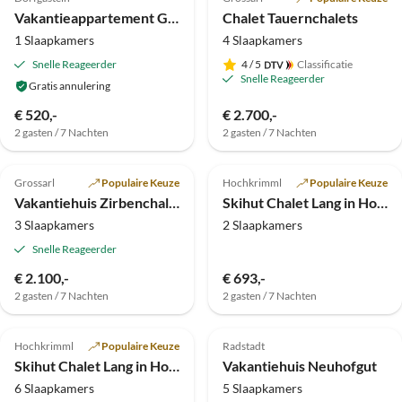
Vakantieappartement Gastenhuis Schernthaner
Chalet Tauernchalets
1 Slaapkamers
4 Slaapkamers
Snelle Reageerder
4
/ 5
Classificatie
Snelle Reageerder
Gratis annulering
€ 520,-
€ 2.700,-
2 gasten / 7 Nachten
2 gasten / 7 Nachten
Top-
Top-
5.0
(3)
Advertentie
4.9
(2)
Advertentie
Grossarl
Populaire Keuze
Hochkrimml
Populaire Keuze
Vakantiehuis Zirbenchalet Eggriedl
Skihut Chalet Lang in Hochkrimml voor 6 personen
3 Slaapkamers
2 Slaapkamers
Snelle Reageerder
€ 2.100,-
€ 693,-
2 gasten / 7 Nachten
2 gasten / 7 Nachten
Top-
Top-
Advertentie
Advertentie
Hochkrimml
Populaire Keuze
Radstadt
Skihut Chalet Lang in Hochkrimml voor 12 personen
Vakantiehuis Neuhofgut
6 Slaapkamers
5 Slaapkamers