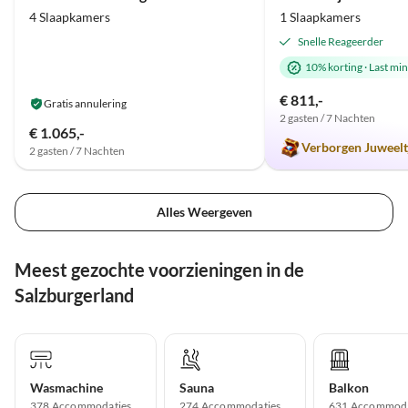
4 Slaapkamers
1 Slaapkamers
Snelle Reageerder
10% korting
·
Last mi
€ 811,-
Gratis annulering
2 gasten / 7 Nachten
€ 1.065,-
Verborgen Juweelt
2 gasten / 7 Nachten
Alles Weergeven
Meest gezochte voorzieningen in de
Salzburgerland
Wasmachine
Sauna
Balkon
378 Accommodaties
274 Accommodaties
631 Accommoda