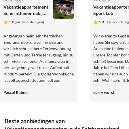
OOSTENRIJK
MARIA ALM
Vakantieappartement
Vakantieapparte
Schernthaner nabij
Sport Löb
Zell/See, Kaprun
5.0 (64 Beoordelingen)
5.0 (30 Beoordelin
Angefangen beim sehr herzlichen
Wir waren zu Gast 
Empfang, über die sehr große und
haben Ski sowie Schl
wirklich sehr saubere Ferienwohnung
Auch eine fehlende 
mit Garten und Terrassenzugang, hin zu
unsere Tochter konn
sehr vielen schönen Ausflugszielen in
schnell besorgen. D
der Umgebung, war unser Aufenthalt
Jahre bei Fam Löb 
rundum perfekt. Die große Wohnküche
haben wir uns auch 
ist voll ausgestattet und lädt zum
sehr Wohl gefühlt. E
gemeinsamen Kochen ein. Der Garten
Heimat. Freundlichk
Pascal Rübner
curry wurst
ist sehr gepflegt und bietet neben
Hilfsbereitschaft M
bequemen Sitzmöglichkeiten einen
Appartments aber a
wunderschönen Blick in die Berge. Wir
nur wärmstens empfe
wurden von den beiden Gastgebern
unschlagbar, direkt
stets mit guten Ausflugszielen und
Gondel. Wir werden
Beste aanbiedingen van
Tipps für Wanderungen versorgt.
wieder kommen... w