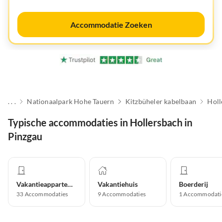
Accommodatie Zoeken
. . .
Nationaalpark Hohe Tauern
Kitzbüheler kabelbaan
Holl
Typische accommodaties in Hollersbach in
Pinzgau
Vakantieappartement
Vakantiehuis
Boerderij
33
Accommodaties
9
Accommodaties
1
Accommodati