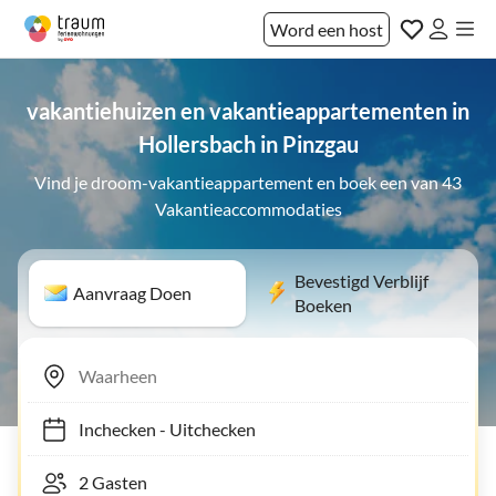
Word een host
vakantiehuizen en vakantieappartementen in
Hollersbach in Pinzgau
Vind je droom-vakantieappartement en boek een van 43
Vakantieaccommodaties
Bevestigd Verblijf
Aanvraag Doen
Boeken
Inchecken
-
Uitchecken