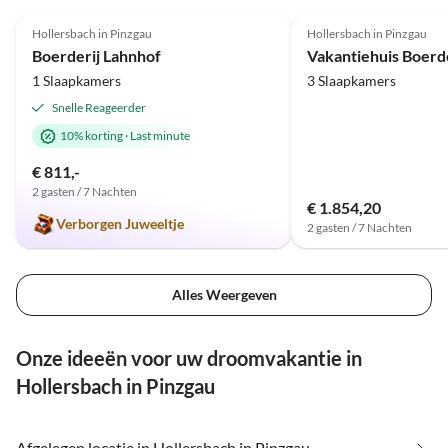
4.9
(13)
4.0
(4)
Hollersbach in Pinzgau
Hollersbach in Pinzgau
Boerderijvakantie
Boerderij Lahnhof
1 Slaapkamers
3 Slaapkamers
Snelle Reageerder
10% korting
·
Last minute
€ 811,-
2 gasten / 7 Nachten
€ 1.854,20
Verborgen Juweeltje
2 gasten / 7 Nachten
Alles Weergeven
Onze ideeën voor uw droomvakantie in
Hollersbach in Pinzgau
Afgelegen locatie in Hollersbach in Pinzgau