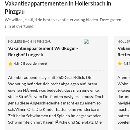
Vakantieappartementen in Hollersbach in
Pinzgau
We willen je altijd de beste vakantie-ervaring bieden. Deze gasten
zijn al overtuigd.
HOLLERSBACH IN PINZGAU
HOLLER
Vakantieappartement Wildkogel -
Vakan
Berghof Luegeck
Rette
4.8 (5 Beoordelingen)
4.8 
Atemberaubende Lage mit 360-Grad-Blick. Die
Atembe
Wohnung befindet sich recht abgelegen auf ihrem
Wohnun
eigenen HÃ¼gel, was bedeutet, dass man eine enge,
eigene
steile StraÃŸe vom Dorf unten navigieren muss. Doch
darunt
genau diese Abgeschiedenheit macht es zu einem so
navigi
schÃ¶nen Ort. Die Kinder hatten eine wunderbare
macht 
Zeit beim Schwimmen und Spielen im angrenzenden
hatten
Schwimmteich mit RasenflÃ¤che und Spielplatz. Die
Spiele
Wohnung selbst ist ausgezeichnet: gerÃ¤umig,
Rasenf