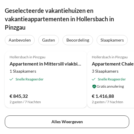
Geselecteerde vakantiehuizen en
vakantieappartementen in Hollersbach in
Pinzgau
Aanbevolen
Gasten
Beoordeling
Slaapkamers
4.7
(6)
4.3
(4)
Hollersbach in Pinzgau
Hollersbach in Pinzgau
Appartement in Mittersill vlakbij skilift
1 Slaapkamers
3 Slaapkamers
Snelle Reageerder
Snelle Reageerder
Gratis annulering
€ 845,32
€ 1.416,88
2 gasten / 7 Nachten
2 gasten / 7 Nachten
Alles Weergeven