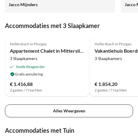
Jacco Mijnders
Jacco 
wunderschÃ¶n ausgestattet und von einem Balkon
ausgez
umgeben, sodass man immer Sonne, Schatten oder
ausges
einen Blick nach Wahl hat. Dies ist einer der
man im
Accommodaties met 3 Slaapkamer
schÃ¶nsten Orte, an denen ich je Urlaub gemacht
Wahl h
habe.
denen 
4.3
(4)
4.0
(4)
Hollersbach in Pinzgau
Hollersbach in Pinzgau
Appartement Chalet in Mittersill bij Skilift & Sauna
3 Slaapkamers
3 Slaapkamers
Snelle Reageerder
Gratis annulering
€ 1.416,88
€ 1.854,20
2 gasten / 7 Nachten
2 gasten / 7 Nachten
Alles Weergeven
Accommodaties met Tuin