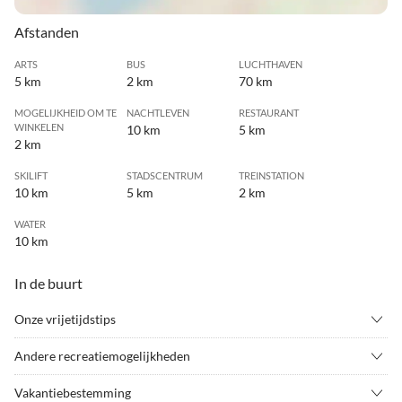
Afstanden
ARTS
BUS
LUCHTHAVEN
5 km
2 km
70 km
MOGELIJKHEID OM TE
NACHTLEVEN
RESTAURANT
WINKELEN
10 km
5 km
2 km
SKILIFT
STADSCENTRUM
TREINSTATION
10 km
5 km
2 km
WATER
10 km
In de buurt
Onze vrijetijdstips
•
Alpine skiën
•
Attractiepark
Andere recreatiemogelijkheden
•
Avonturenzwembad
•
Badminton
---
•
Ballonvaren
•
Beklimmen
Vakantiebestemming