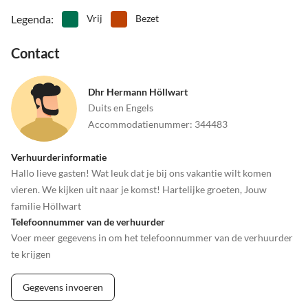
•
Parachutesprong
•
Paragliden
Legenda
:
Vrij
Bezet
•
Raften
•
Rijden
•
Rodelen
•
Rolschaatsen
Contact
•
Rotsklimmen
•
Schaatsen
•
Snowboarden
•
Speelschuur/binnenspeeltuin
Dhr Hermann Höllwart
•
Squash
•
Strand volleybal
Duits en Engels
•
Tennis
•
Theater
Accommodatienummer
:
344483
•
Thermische baden
•
Vissen
•
Voetbal
•
Vogels kijken
Verhuurderinformatie
•
Volleybal
•
Wakeboarden
Hallo lieve gasten! Wat leuk dat je bij ons vakantie wilt komen
•
Wandeltocht
•
Waterskiën
vieren. We kijken uit naar je komst! Hartelijke groeten, Jouw
•
Watersport
•
Welzijn
familie Höllwart
•
Zomerrodelbaan
•
Zweefvliegen
Telefoonnummer van de verhuurder
•
Zwemmen
Voer meer gegevens in om het telefoonnummer van de verhuurder
te krijgen
Gegevens invoeren