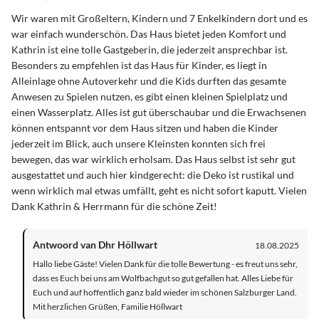
Wir waren mit Großeltern, Kindern und 7 Enkelkindern dort und es
war einfach wunderschön. Das Haus bietet jeden Komfort und
Kathrin ist eine tolle Gastgeberin, die jederzeit ansprechbar ist.
Besonders zu empfehlen ist das Haus für Kinder, es liegt in
Alleinlage ohne Autoverkehr und die Kids durften das gesamte
Anwesen zu Spielen nutzen, es gibt einen kleinen Spielplatz und
einen Wasserplatz. Alles ist gut überschaubar und die Erwachsenen
können entspannt vor dem Haus sitzen und haben die Kinder
jederzeit im Blick, auch unsere Kleinsten konnten sich frei
bewegen, das war wirklich erholsam. Das Haus selbst ist sehr gut
ausgestattet und auch hier kindgerecht: die Deko ist rustikal und
wenn wirklich mal etwas umfällt, geht es nicht sofort kaputt. Vielen
Dank Kathrin & Herrmann für die schöne Zeit!
Antwoord van Dhr Höllwart
18.08.2025
Hallo liebe Gäste! Vielen Dank für die tolle Bewertung - es freut uns sehr,
dass es Euch bei uns am Wolfbachgut so gut gefallen hat. Alles Liebe für
Euch und auf hoffentlich ganz bald wieder im schönen Salzburger Land.
Mit herzlichen Grüßen, Familie Höllwart