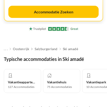
Accommodatie Zoeken
. . .
Oostenrijk
Salzburgerland
Ski amadé
Typische accommodaties in Ski amadé
Vakantieappartement
Vakantiehuis
Vakantiepark
127
Accommodaties
75
Accommodaties
10
Accommodat