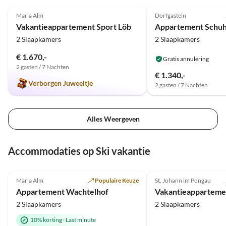
Schnee lieben gelernt hat :D
Maria Alm
Dorfgastein
Vakantieappartement Sport Löb
Appartement Schuh
2 Slaapkamers
2 Slaapkamers
€ 1.670,-
Gratis annulering
2 gasten / 7 Nachten
€ 1.340,-
Verborgen Juweeltje
2 gasten / 7 Nachten
Alles Weergeven
Accommodaties op Ski vakantie
4.9
(46)
5.0
(9)
Maria Alm
Populaire Keuze
St. Johann im Pongau
Appartement Wachtelhof
2 Slaapkamers
2 Slaapkamers
10% korting
·
Last minute