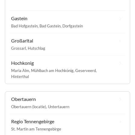
Gastein
Bad Hofgastein
,
Bad Gastein
,
Dorfgastein
Großarltal
Grossarl
,
Hutschlag
Hochkonig
Maria Alm
,
Mühlbach am Hochkönig
,
Geserveerd
,
Hinterthal
Obertauern
Obertauern (locatie)
,
Untertauern
Regio Tennengebirge
St. Martin am Tennengebirge