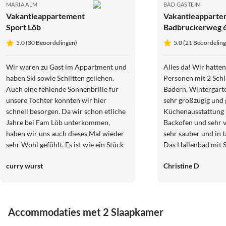
MARIA ALM
BAD GASTEIN
Vakantieappartement
Vakantieapparte
Sport Löb
Badbruckerweg 
5.0 (30 Beoordelingen)
5.0 (21 Beoordelin
Wir waren zu Gast im Appartment und
Alles da! Wir hatten
haben Ski sowie Schlitten geliehen.
Personen mit 2 Sch
Auch eine fehlende Sonnenbrille für
Bädern, Wintergart
unsere Tochter konnten wir hier
sehr großzügig und 
schnell besorgen. Da wir schon etliche
Küchenausstattung 
Jahre bei Fam Löb unterkommen,
Backofen und sehr vi
haben wir uns auch dieses Mal wieder
sehr sauber und in 
sehr Wohl gefühlt. Es ist wie ein Stück
Das Hallenbad mit S
Heimat. Freundlichkeit, Sauberkeit,
gepflegt und wir ko
curry wurst
Christine D
Hilfsbereitschaft Man kann die
kostenlosen E-Bikes
Appartments aber auch das Geschäft
und Touren in der
nur wärmstens empfehlen. Lage ist
Unser einwöchiger 
unschlagbar, direkt bei der Natrun
war rundum top un
Accommodaties met 2 Slaapkamer
Gondel. Wir werden denke ich bald
gerne wieder - viell
wieder kommen... wenn die Lütte
Winter zum Skifahr
5.0
(30)
5.0
(1)