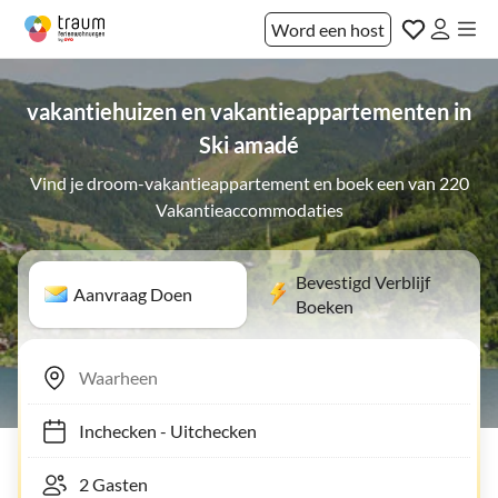
Word een host
vakantiehuizen en vakantieappartementen in
Ski amadé
Vind je droom-vakantieappartement en boek een van 220
Vakantieaccommodaties
Bevestigd Verblijf
Aanvraag Doen
Boeken
Inchecken
-
Uitchecken