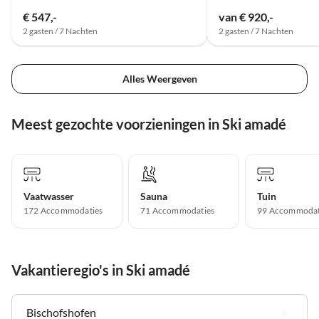
€ 547,-
van € 920,-
2 gasten / 7 Nachten
2 gasten / 7 Nachten
Alles Weergeven
Meest gezochte voorzieningen in Ski amadé
Vaatwasser
Sauna
Tuin
172 Accommodaties
71 Accommodaties
99 Accommodat
Vakantieregio's in Ski amadé
Bischofshofen