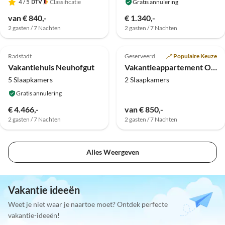
4
/ 5
Classificatie
Gratis annulering
van € 840,-
€ 1.340,-
2 gasten / 7 Nachten
2 gasten / 7 Nachten
Top-
Top-
Advertentie
Advertentie
Radstadt
Geserveerd
Populaire Keuze
Vakantiehuis Neuhofgut
Vakantieappartement Oberdachebenhof Dienten
5 Slaapkamers
2 Slaapkamers
Gratis annulering
€ 4.466,-
van € 850,-
2 gasten / 7 Nachten
2 gasten / 7 Nachten
Alles Weergeven
Vakantie ideeën
Weet je niet waar je naartoe moet? Ontdek perfecte
vakantie-ideeën!