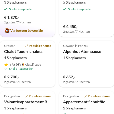
3 Slaapkamers
5 Slaapkamers
Snelle Reageerder
Snelle Reageerder
€ 1.870,-
2 gasten / 7 Nachten
€ 4.450,-
Verborgen Juweeltje
2 gasten / 7 Nachten
Top-
Top-
4.8
(4)
Advertentie
4.8
(3)
Advertentie
Grossarl
Populaire Keuze
Gewoon in Pongau
Chalet Tauernchalets
Alpenhut Atempause
4 Slaapkamers
1 Slaapkamers
4
/ 5
Classificatie
Snelle Reageerder
€ 2.700,-
€ 652,-
2 gasten / 7 Nachten
2 gasten / 7 Nachten
Top-
Top-
5.0
(2)
Advertentie
5.0
(1)
Advertentie
Dorfgastein
Populaire Keuze
Dorfgastein
Populaire Keuze
Vakantieappartement Bio Boerderij TORBAUER
Appartement Schuhflicker
1 Slaapkamers
2 Slaapkamers