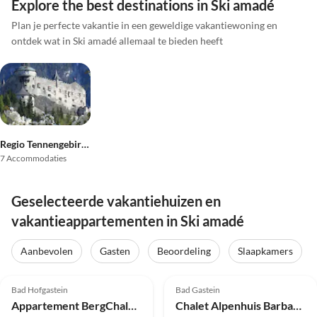
Explore the best destinations in Ski amadé
Plan je perfecte vakantie in een geweldige vakantiewoning en
ontdek wat in Ski amadé allemaal te bieden heeft
Regio Tennengebirge
7 Accommodaties
Geselecteerde vakantiehuizen en
vakantieappartementen in Ski amadé
Aanbevolen
Gasten
Beoordeling
Slaapkamers
Top-
Top-
5.0
(7)
Advertentie
5.0
(5)
Advertentie
Bad Hofgastein
Bad Gastein
Appartement BergChalet Breitenberg
Chalet Alpenhuis Barbara 1750