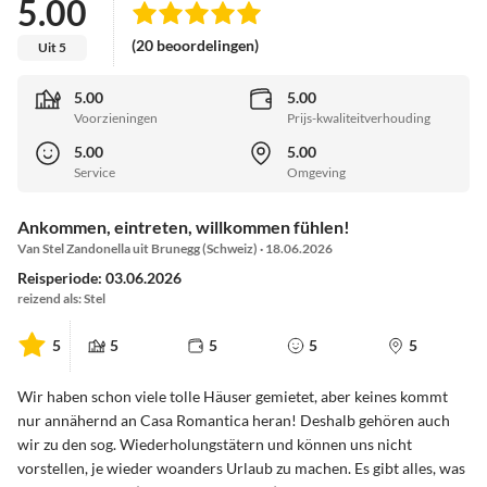
5.00
(20 beoordelingen)
Uit 5
5.00
5.00
Voorzieningen
Prijs-kwaliteitverhouding
5.00
5.00
Service
Omgeving
Ankommen, eintreten, willkommen fühlen!
Van Stel Zandonella uit Brunegg (Schweiz) · 18.06.2026
Reisperiode: 03.06.2026
reizend als: Stel
5
5
5
5
5
Wir haben schon viele tolle Häuser gemietet, aber keines kommt
nur annähernd an Casa Romantica heran! Deshalb gehören auch
wir zu den sog. Wiederholungstätern und können uns nicht
vorstellen, je wieder woanders Urlaub zu machen. Es gibt alles, was