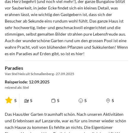
das Herz begehrt (und noch viel mehr!), der ganze Bungalow blitzt
vor Sauberkeit, in jeder Ecke findet sich ein kleines Detail, was
erahnen lässt, wie wichtig den Gastgebern ist, dass sich der
Besucher ab Sekunde eins rundum wohl fühlt. Das ganze Haus ist
sehr hochwertig, liebe- und geschmackvoll eingerichtet und die
stimmigen, selbst gemalten Bilder strahlen pure Lebensfreude aus.
Auch der wunderschöne Garten rund um den grossen Pool ist eine
wahre Pracht, voll von blühenden Pflanzen und Sukkulenten! Wenn
es ein Paradies auf Erden gibt, so ist es hier!
Paradies
Van Stel Neis uit Schmallenberg · 27.09.2025
Reisperiode: 12.09.2025
reizend als: Stel
5
5
5
5
5
Das Haus/der Garten traumhaft schön. Nach unseren Aktivitäten
und Erlebnissen auf Lanzarote, war es für uns immer wieder schön
nach Hause zu kommen Es fehlte an nichts. Die Eigentümer