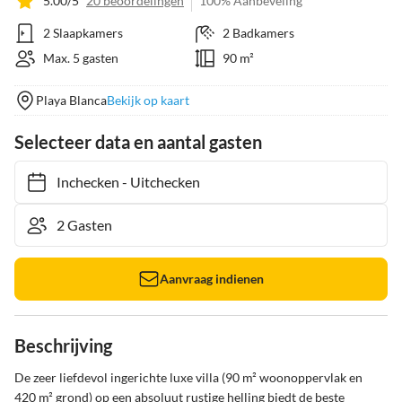
5.00/5
20 beoordelingen
100% Aanbeveling
2 Slaapkamers
2 Badkamers
Max. 5 gasten
90 m²
Playa Blanca
Bekijk op kaart
Selecteer data en aantal gasten
Inchecken
-
Uitchecken
Aanvraag indienen
Beschrijving
De zeer liefdevol ingerichte luxe villa (90 m² woonoppervlak en 
420 m² grond) op een absoluut rustige helling biedt de beste 