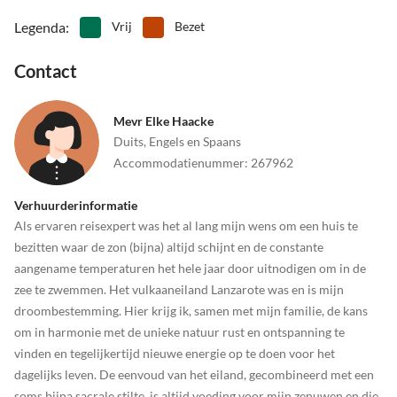
ideale uitvalsbasis voor talrijke aanbevolen sightseeingtours.
Legenda
:
Vrij
Bezet
Contact
Mevr Elke Haacke
Duits, Engels en Spaans
Accommodatienummer
:
267962
Verhuurderinformatie
Als ervaren reisexpert was het al lang mijn wens om een huis te
bezitten waar de zon (bijna) altijd schijnt en de constante
aangename temperaturen het hele jaar door uitnodigen om in de
zee te zwemmen. Het vulkaaneiland Lanzarote was en is mijn
droombestemming. Hier krijg ik, samen met mijn familie, de kans
om in harmonie met de unieke natuur rust en ontspanning te
vinden en tegelijkertijd nieuwe energie op te doen voor het
dagelijks leven. De eenvoud van het eiland, gecombineerd met een
soms bijna sacrale stilte, is altijd voeding voor mijn zenuwen en die