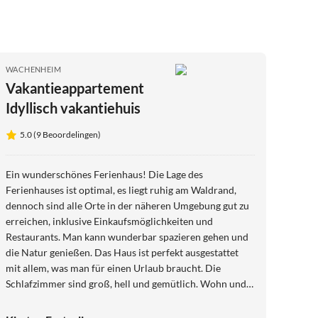
WACHENHEIM
Vakantieappartement
Idyllisch vakantiehuis
5.0 (9 Beoordelingen)
Ein wunderschönes Ferienhaus! Die Lage des
Ferienhauses ist optimal, es liegt ruhig am Waldrand,
dennoch sind alle Orte in der näheren Umgebung gut zu
erreichen, inklusive Einkaufsmöglichkeiten und
Restaurants. Man kann wunderbar spazieren gehen und
die Natur genießen. Das Haus ist perfekt ausgestattet
mit allem, was man für einen Urlaub braucht. Die
Schlafzimmer sind groß, hell und gemütlich. Wohn und
Esszimmer sind sehr einladend zum Verweilen und zum
gemeinsamen Zusammensein. Zudem kommt auch noch,