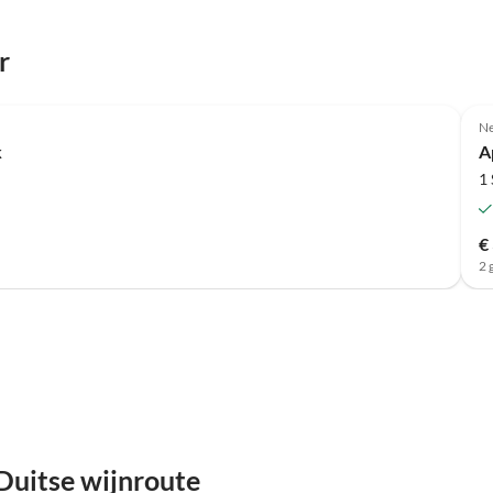
r
Ne
k
A
1
€
2 
Duitse wijnroute