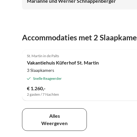
Marianne und Werner Schnappenberger
Accommodaties met 2 Slaapkame
4.1
(6)
St. Martin in de Palts
Vakantiehuis Küferhof St. Martin
3 Slaapkamers
Snelle Reageerder
€ 1.260,-
2 gasten / 7 Nachten
Alles
Weergeven