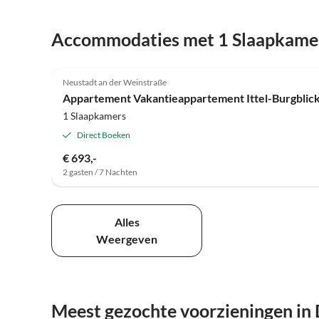
Accommodaties met 1 Slaapkame
Neustadt an der Weinstraße
Appartement Vakantieappartement Ittel-Burgblic
1 Slaapkamers
Direct Boeken
€ 693,-
2 gasten / 7 Nachten
Alles
Weergeven
Meest gezochte voorzieningen in 