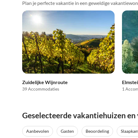
Plan je perfecte vakantie in een geweldige vakantiewon
Zuidelijke Wijnroute
Elmste
39 Accommodaties
1 Acco
Geselecteerde vakantiehuizen en
Aanbevolen
Gasten
Beoordeling
Slaapka
Top-
Advertentie