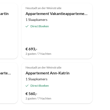
Neustadt an der Weinstraße
artin
Appartement Vakantieappartement Ittel-Burgblick
1 Slaapkamers
Direct Boeken
€ 693,-
2 gasten / 7 Nachten
Neustadt an der Weinstraße
Appartement maxsiebenappartement
Appartement Ann-Katrin
1 Slaapkamers
Direct Boeken
€ 560,-
2 gasten / 7 Nachten