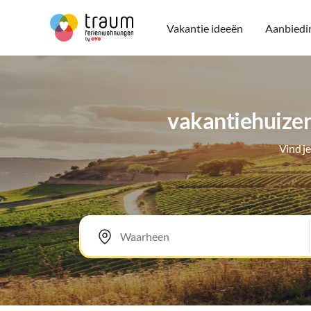
Vakantie ideeën
Aanbiedi
vakantiehuizen
Vind j