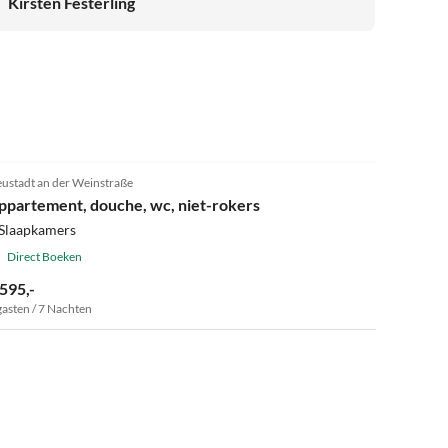
Kirsten Festerling
dass das Ferienhaus zwei Badezimmer hat. Alles in allem
hatten war eine tolle Zeit! Der Vermieter ist
aufmerksam, unkompliziert und sehr freundlich! Wir
haben uns gut versorgt und betreut gefühlt und werden
auf jeden Fall wieder kommen! Viele Grüße auf diesen
Weg an Herrn Berger!
ustadt an der Weinstraße
ppartement, douche, wc, niet-rokers
 Slaapkamers
Direct Boeken
 595,-
gasten / 7 Nachten