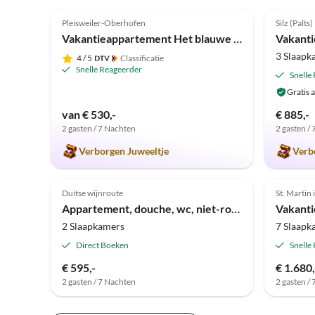
5.0
(50)
4.9
Pleisweiler-Oberhofen
Silz (Palts)
Vakantieappartement Het blauwe huis
3 Slaapk
4
/ 5
Classificatie
Snelle Reageerder
Snelle
Gratis 
van € 530,-
€ 885,-
2 gasten / 7 Nachten
2 gasten /
Verborgen Juweeltje
Verb
Duitse wijnroute
St. Martin 
Appartement, douche, wc, niet-rokers
Vakanti
2 Slaapkamers
7 Slaapk
Direct Boeken
Snelle
€ 595,-
€ 1.680,
2 gasten / 7 Nachten
2 gasten /