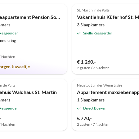
(38)
4.1
(6)
St. Martin in de Palts
Vakantieappartement Pension Sonnenberg
Vakantiehuis Küferhof St. M
amers
3 Slaapkamers
 Reageerder
Snelle Reageerder
annulering
 7 Nachten
€ 1.260,-
orgen Juweeltje
2 gasten / 7 Nachten
Top-
Advertentie
in de Palts
Neustadt an der Weinstraße
ehuis Waldhaus St. Martin
amers
1 Slaapkamers
 Reageerder
Direct Boeken
-
€ 770,-
 7 Nachten
2 gasten / 7 Nachten