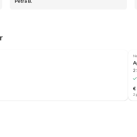
Petra B.
r
Top-
Advertentie
Ne
A
2
€
2 