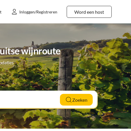
Word een host
t
Inloggen/Registreren
uitse wijnroute
odaties
Zoeken