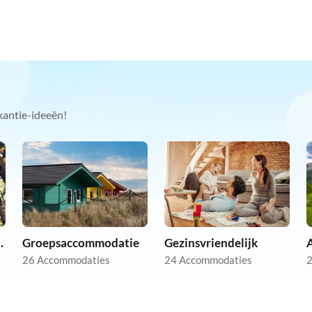
kantie-ideeën!
 vakantie
Groepsaccommodatie
Gezinsvriendelijk
A
26 Accommodaties
24 Accommodaties
2