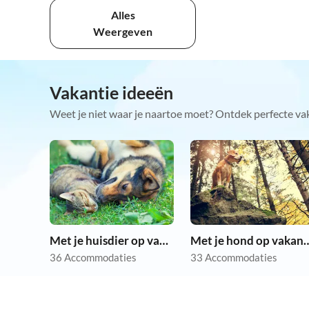
Alles
Weergeven
Vakantie ideeën
Weet je niet waar je naartoe moet? Ontdek perfecte va
Met je huisdier op vakantie
Met je hond op
36 Accommodaties
33 Accommodaties