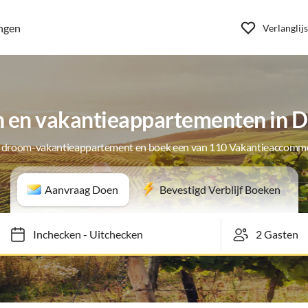
ngen
Verlanglijs
 en vakantieappartementen in D
e droom-vakantieappartement en boek een van 110 Vakantieaccomm
Aanvraag Doen
Bevestigd Verblijf Boeken
Inchecken
-
Uitchecken