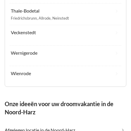
Thale-Bodetal
Friedrichsbrunn
,
Allrode
,
Neinstedt
Veckenstedt
Wernigerode
Wienrode
Onze ideeën voor uw droomvakantie in de
Noord-Harz
Afgelegen locatie in de Noord-Harz