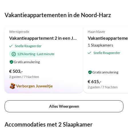
Angebot in Quedlinb
Unterkunft im wun
Virtuele
rondleiding
Vakantieappartementen in de Noord-Harz
Quedlinburg.
5.0
(4)
4.3
(1)
Wernigerode
Haan klaver
Vakantieappartement 2 in een Jugendstil villa
1 Slaapkamers
Snelle Reageerder
Snelle Reageerder
12% korting
·
Last minute
Gratis annulering
€ 503,-
Gratis annulering
2 gasten / 7 Nachten
€ 615,-
Verborgen Juweeltje
2 gasten / 7 Nachten
Alles Weergeven
Accommodaties met 2 Slaapkamer