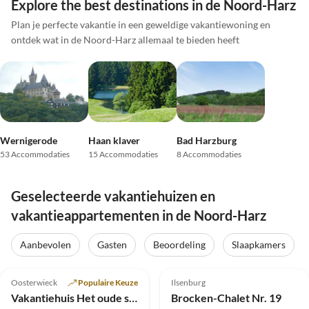
Explore the best destinations in de Noord-Harz
Plan je perfecte vakantie in een geweldige vakantiewoning en
ontdek wat in de Noord-Harz allemaal te bieden heeft
Wernigerode
Haan klaver
Bad Harzburg
53 Accommodaties
15 Accommodaties
8 Accommodaties
Geselecteerde vakantiehuizen en
vakantieappartementen in de Noord-Harz
Virtuele
rondleiding
Aanbevolen
Gasten
Beoordeling
Slaapkamers
Top-
Top-
4.9
(23)
Advertentie
5.0
(12)
Advertentie
Oosterwieck
Populaire Keuze
Ilsenburg
Super gastheer
Vakantiehuis Het oude schoenmakershuis
Brocken-Chalet Nr. 19