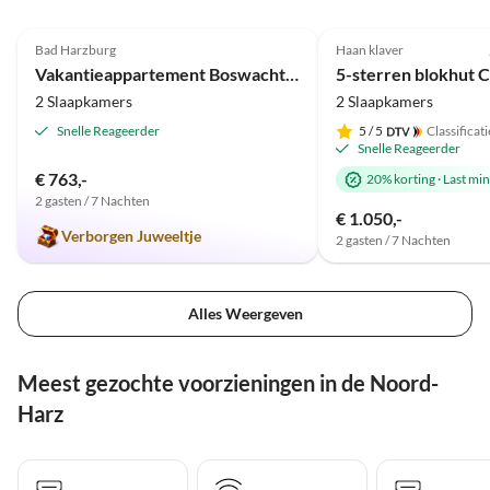
4.9
(17)
4.8
(8)
Bad Harzburg
Haan klaver
Vakantieappartement Boswachtershuis Goldberg
2 Slaapkamers
2 Slaapkamers
Snelle Reageerder
5
/ 5
Classificati
Snelle Reageerder
€ 763,-
20% korting
·
Last mi
2 gasten / 7 Nachten
€ 1.050,-
Verborgen Juweeltje
2 gasten / 7 Nachten
Alles Weergeven
Meest gezochte voorzieningen in de Noord-
Harz