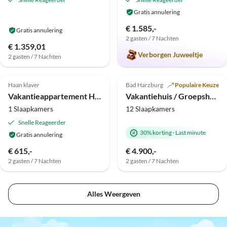
Gratis annulering
€ 1.585,-
Gratis annulering
2 gasten / 7 Nachten
Virtuele
€ 1.359,01
rondleiding
Verborgen Juweeltje
2 gasten / 7 Nachten
Top-
Top-
4.3
(1)
Advertentie
Advertentie
Haan klaver
Bad Harzburg
Populaire Keuze
Vakantieappartement Hahnenkleer Tied 2
Vakantiehuis / Groepshuisvisie
1 Slaapkamers
12 Slaapkamers
Snelle Reageerder
30% korting
·
Last minute
Gratis annulering
€ 615,-
€ 4.900,-
2 gasten / 7 Nachten
2 gasten / 7 Nachten
Alles Weergeven