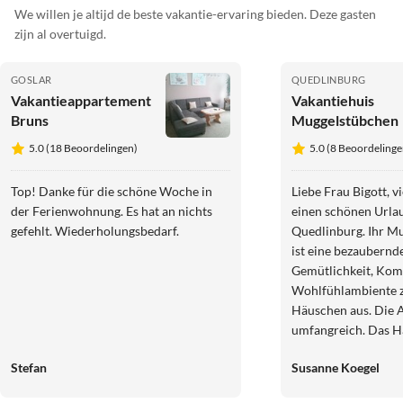
We willen je altijd de beste vakantie-ervaring bieden. Deze gasten
zijn al overtuigd.
GOSLAR
QUEDLINBURG
Vakantieappartement
Vakantiehuis
Bruns
Muggelstübchen
5.0 (18 Beoordelingen)
5.0 (8 Beoordelinge
Top! Danke für die schöne Woche in
Liebe Frau Bigott, v
der Ferienwohnung. Es hat an nichts
einen schönen Urlau
gefehlt. Wiederholungsbedarf.
Quedlinburg. Ihr M
ist eine bezaubernd
Gemütlichkeit, Kom
Wohlfühlambiente z
Häuschen aus. Die A
umfangreich. Das H
sehr zentral, man ist
Stefan
Susanne Koegel
Stadt aber auch in d
neue Geschäfte erw