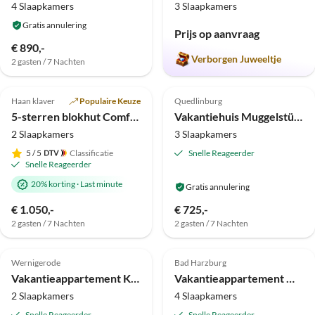
4 Slaapkamers
3 Slaapkamers
Gratis annulering
Prijs op aanvraag
€ 890,-
Verborgen Juweeltje
2 gasten / 7 Nachten
Top-
Top-
4.8
(8)
Advertentie
5.0
(8)
Advertentie
Haan klaver
Populaire Keuze
Quedlinburg
5-sterren blokhut Comfort Huisje Vakantiehuis
Vakantiehuis Muggelstübchen
2 Slaapkamers
3 Slaapkamers
5
/ 5
Classificatie
Snelle Reageerder
Snelle Reageerder
20% korting
·
Last minute
Gratis annulering
€ 1.050,-
€ 725,-
2 gasten / 7 Nachten
2 gasten / 7 Nachten
Top-
Top-
4.8
(7)
Advertentie
5.0
(3)
Advertentie
Wernigerode
Bad Harzburg
Vakantieappartement Karolinentuin
Vakantieappartement Maria Luise
2 Slaapkamers
4 Slaapkamers
Snelle Reageerder
Snelle Reageerder