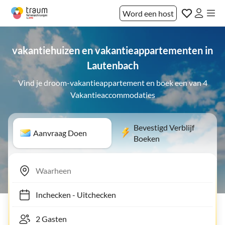
Word een host
vakantiehuizen en vakantieappartementen in
Lautenbach
Vind je droom-vakantieappartement en boek een van 4
Vakantieaccommodaties
Bevestigd Verblijf
Aanvraag Doen
Boeken
Inchecken
-
Uitchecken