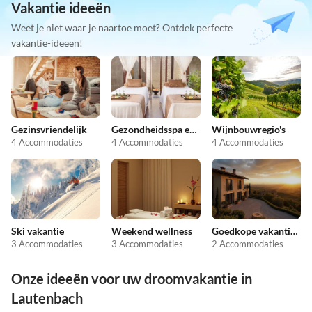
Vakantie ideeën
Weet je niet waar je naartoe moet? Ontdek perfecte
vakantie-ideeën!
Gezinsvriendelijk
Gezondheidsspa en schoonheid
Wijnbouwregio's
4 Accommodaties
4 Accommodaties
4 Accommodaties
Ski vakantie
Weekend wellness
Goedkope vakantieappartementen
3 Accommodaties
3 Accommodaties
2 Accommodaties
Onze ideeën voor uw droomvakantie in
Lautenbach