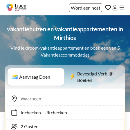
Word een host
vakantiehuizen en vakantieappartementen in
Mirthios
Vind je droom-vakantieappartement en boek een van 5
Vakantieaccommodaties
Bevestigd Verblijf
Aanvraag Doen
Boeken
Inchecken
-
Uitchecken