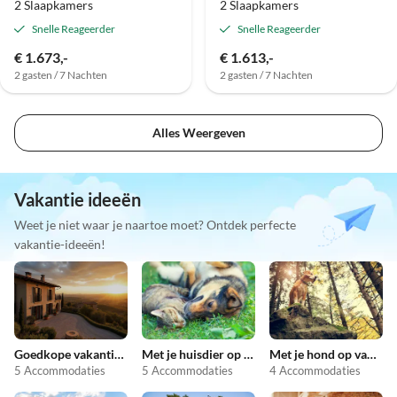
2 Slaapkamers
2 Slaapkamers
Snelle Reageerder
Snelle Reageerder
€ 1.673,-
€ 1.613,-
2 gasten / 7 Nachten
2 gasten / 7 Nachten
Alles Weergeven
Vakantie ideeën
Weet je niet waar je naartoe moet? Ontdek perfecte
vakantie-ideeën!
Goedkope vakantieappartementen
Met je huisdier op vakantie
Met je hond op vakantie
5 Accommodaties
5 Accommodaties
4 Accommodaties