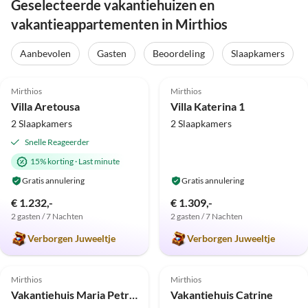
Geselecteerde vakantiehuizen en
vakantieappartementen in Mirthios
Aanbevolen
Gasten
Beoordeling
Slaapkamers
5.0
(25)
5.0
(2)
Mirthios
Mirthios
Villa Aretousa
Villa Katerina 1
2 Slaapkamers
2 Slaapkamers
Snelle Reageerder
15% korting
·
Last minute
Gratis annulering
Gratis annulering
€ 1.232,-
€ 1.309,-
2 gasten / 7 Nachten
2 gasten / 7 Nachten
Verborgen Juweeltje
Verborgen Juweeltje
Mirthios
Mirthios
Vakantiehuis Maria Petra 2 NX
Vakantiehuis Catrine