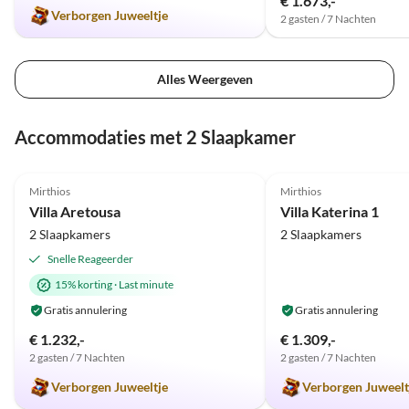
€ 1.673,-
Verborgen Juweeltje
ausgezeichnete Organisation !
2 gasten / 7 Nachten
Alles Weergeven
Accommodaties met 2 Slaapkamer
5.0
(25)
5.0
(2)
Mirthios
Mirthios
Villa Aretousa
Villa Katerina 1
2 Slaapkamers
2 Slaapkamers
Snelle Reageerder
15% korting
·
Last minute
Gratis annulering
Gratis annulering
€ 1.232,-
€ 1.309,-
2 gasten / 7 Nachten
2 gasten / 7 Nachten
Verborgen Juweeltje
Verborgen Juweelt