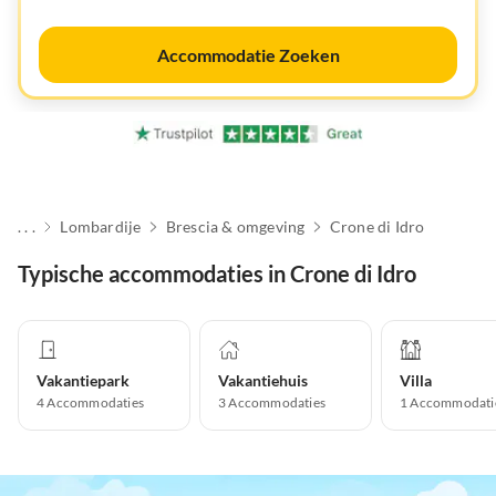
Accommodatie Zoeken
. . .
Lombardije
Brescia & omgeving
Crone di Idro
Typische accommodaties in Crone di Idro
Vakantiepark
Vakantiehuis
Villa
4
Accommodaties
3
Accommodaties
1
Accommodati