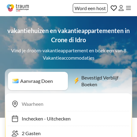
Word een host
vakantiehuizen en vakantieappartementen in
Crone di Idro
Vind je droom-vakantieappartement en boek een van 8
Vakantieaccommodaties
Bevestigd Verblijf
Aanvraag Doen
Boeken
Inchecken
-
Uitchecken