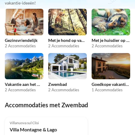
vakantie-ideeën!
Gezinsvriendelijk
Met je hond op vakantie
Met je huisdier op vakantie
2 Accommodaties
2 Accommodaties
2 Accommodaties
Vakantie aan het meer
Zwembad
Goedkope vakantieappartementen
2 Accommodaties
2 Accommodaties
1 Accommodaties
Accommodaties met Zwembad
Top-
Advertentie
Villanuova sul Clisi
Villa Montagne & Lago