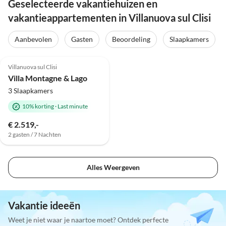
Geselecteerde vakantiehuizen en
vakantieappartementen in Villanuova sul Clisi
Aanbevolen
Gasten
Beoordeling
Slaapkamers
Top-
Advertentie
Villanuova sul Clisi
Villa Montagne & Lago
3 Slaapkamers
10% korting
·
Last minute
€ 2.519,-
2 gasten / 7 Nachten
Alles Weergeven
Vakantie ideeën
Weet je niet waar je naartoe moet? Ontdek perfecte