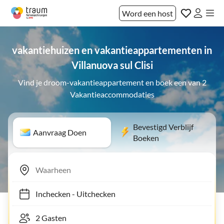
Word een host
vakantiehuizen en vakantieappartementen in
Villanuova sul Clisi
Vind je droom-vakantieappartement en boek een van 2
Vakantieaccommodaties
Bevestigd Verblijf
Aanvraag Doen
Boeken
Inchecken
-
Uitchecken