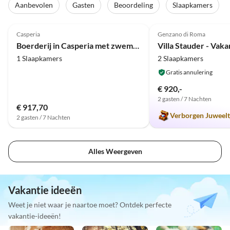
Aanbevolen
Gasten
Beoordeling
Slaapkamers
4.1
(16)
5.0
(9)
Casperia
Genzano di Roma
Boerderij in Casperia met zwembad & uitzicht
1 Slaapkamers
2 Slaapkamers
Gratis annulering
€ 920,-
2 gasten / 7 Nachten
€ 917,70
Verborgen Juweelt
2 gasten / 7 Nachten
Alles Weergeven
Vakantie ideeën
Weet je niet waar je naartoe moet? Ontdek perfecte
vakantie-ideeën!