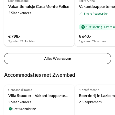
Montefiascone
Torre Alfina
Vakantiehuisje Casa Monte Felice
Vakantieappartem
2 Slaapkamers
Snelle Reageerder
10% korting
·
Last mi
€ 798,-
€ 640,-
2 gasten / 7 Nachten
2 gasten / 7 Nachten
Alles Weergeven
Accommodaties met Zwembad
Top-
5.0
(9)
Advertentie
4.0
(1)
Genzano di Roma
Montefiascone
Villa Stauder - Vakantieappartement Olivi
2 Slaapkamers
2 Slaapkamers
Gratis annulering