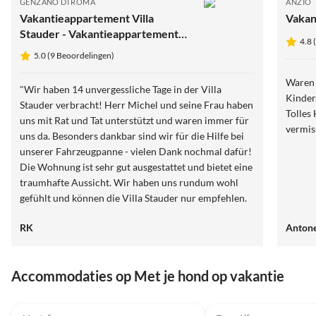
GENZANO DI ROMA
ANZIO
Vakantieappartement Villa
Vakant
Stauder - Vakantieappartement
4.8 
Olivi
5.0 (9 Beoordelingen)
Waren 
"Wir haben 14 unvergessliche Tage in der Villa
Kinder.
Stauder verbracht! Herr Michel und seine Frau haben
Tolles
uns mit Rat und Tat unterstützt und waren immer für
vermis
uns da. Besonders dankbar sind wir für die Hilfe bei
unserer Fahrzeugpanne - vielen Dank nochmal dafür!
Die Wohnung ist sehr gut ausgestattet und bietet eine
traumhafte Aussicht. Wir haben uns rundum wohl
gefühlt und können die Villa Stauder nur empfehlen.
Wir kommen gerne wieder!"
RK
Antone
Accommodaties op Met je hond op vakantie
4.6
(3)