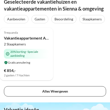
Geselecteerde vakantiehuizen en
vakantieappartementen in Sienna & omgeving
Aanbevolen
Gasten
Beoordeling
Slaapkamers
Trequanda
Vakantieappartement Agriturismo Sambuco
2 Slaapkamers
20% korting
·
Speciale
aanbieding
Gratis annulering
€ 854,-
2 gasten / 7 Nachten
Alles Weergeven
Vakantie ideeën