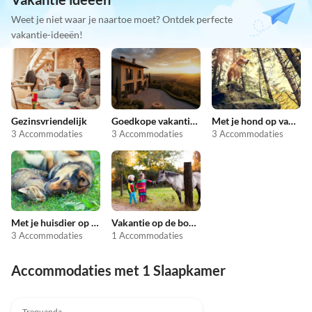
Weet je niet waar je naartoe moet? Ontdek perfecte
vakantie-ideeën!
Gezinsvriendelijk
Goedkope vakantieappartementen
Met je hond op vakantie
3 Accommodaties
3 Accommodaties
3 Accommodaties
Met je huisdier op vakantie
Vakantie op de boerderij
3 Accommodaties
1 Accommodaties
Accommodaties met 1 Slaapkamer
Trequanda