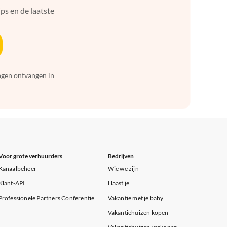
ps en de laatste
ingen ontvangen in
Voor grote verhuurders
Bedrijven
Kanaalbeheer
Wie we zijn
Klant-API
Haast je
Professionele Partners Conferentie
Vakantie met je baby
Vakantiehuizen kopen