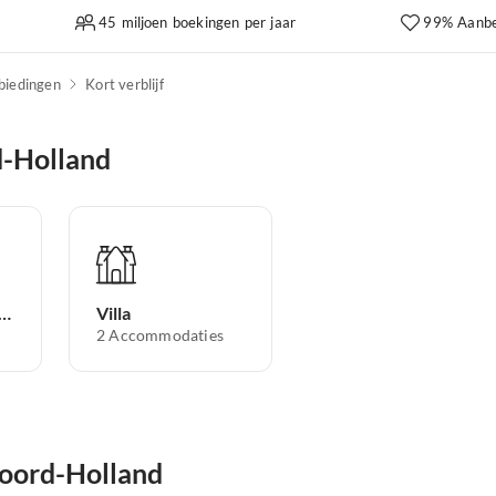
45 miljoen boekingen per jaar
99% Aanbe
biedingen
Kort verblijf
d-Holland
antieappartement
Villa
2
Accommodaties
Noord-Holland