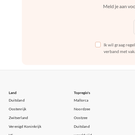
Meld je aan voo
Ik wil graag reg
verband met vaka
Land
Topregio's
Duitsland
Mallorca
Oostenrijk
Noordzee
Zwitserland
Oostzee
Verenigd Koninkrijk
Duitsland