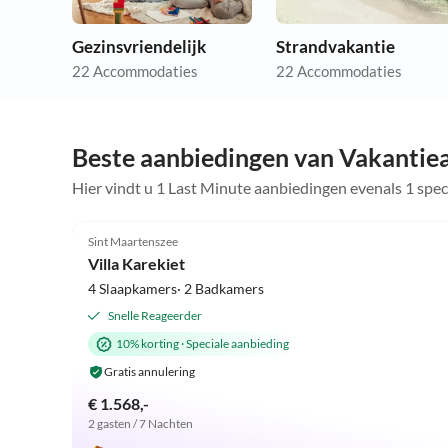
Gezinsvriendelijk
Strandvakantie
22 Accommodaties
22 Accommodaties
Beste aanbiedingen van Vakantie
Hier vindt u 1 Last Minute aanbiedingen evenals 1 spe
4.9
(2)
Sint Maartenszee
Villa Karekiet
4 Slaapkamers· 2 Badkamers
Snelle Reageerder
10% korting
·
Speciale aanbieding
Gratis annulering
€ 1.568,-
2 gasten / 7 Nachten