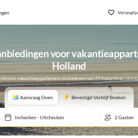
ngen
Verlanglijs
aanbiedingen voor vakantieappar
Holland
je droom-vakantieappartement en boek een van 25 Vakantieaccommo
Aanvraag Doen
Bevestigd Verblijf Boeken
Inchecken
-
Uitchecken