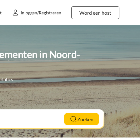
Word een host
t
Inloggen/Registreren
tementen in Noord-
daties
Zoeken