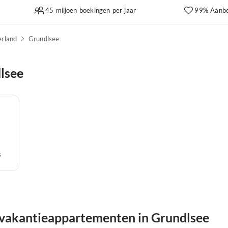
45 miljoen boekingen per jaar
99% Aanbe
erland
Grundlsee
lsee
s
 vakantieappartementen in Grundlsee