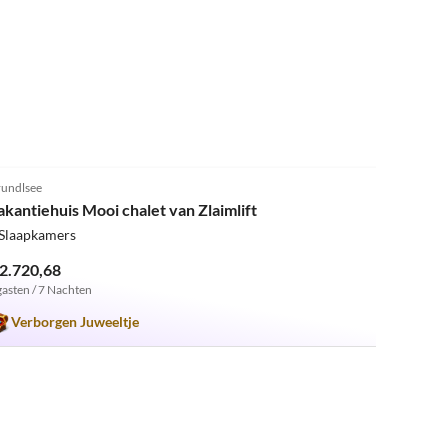
5.0
(1)
undlsee
akantiehuis Mooi chalet van Zlaimlift
 Slaapkamers
 2.720,68
gasten / 7 Nachten
Verborgen Juweeltje