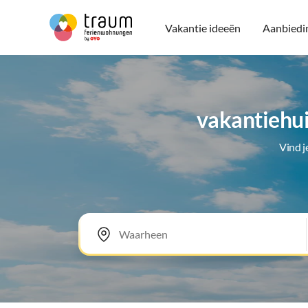
Vakantie ideeën
Aanbiedi
vakantiehu
Vind 