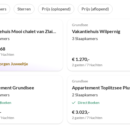
mers
Sterren
Prijs (oplopend)
Prijs (aflopend)
(1)
4.3
(1)
Grundlsee
Vakantiehuis Mooi chalet van Zlaimlift
Vakantiehuis Wilpernig
amers
3 Slaapkamers
,68
 7 Nachten
€ 1.270,-
orgen Juweeltje
2 gasten / 7 Nachten
Grundlsee
ement Grundlsee
Appartement Toplitzsee Plu
amers
2 Slaapkamers
 Boeken
Direct Boeken
-
€ 3.023,-
 7 Nachten
2 gasten / 7 Nachten