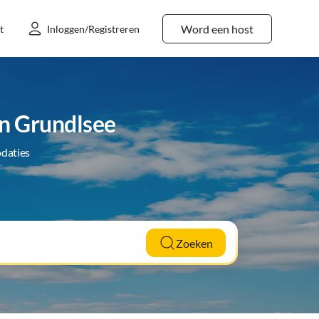
Word een host
t
Inloggen/Registreren
n Grundlsee
daties
Zoeken