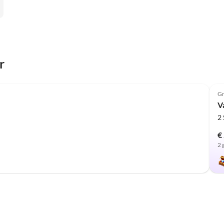
r
Top-
Advertentie
Gr
V
2
€
2 