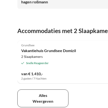
hagen roßmann
Accommodaties met 2 Slaapkame
5.0
(4)
Grundlsee
Vakantiehuis Grundlsee Domizil
2 Slaapkamers
Snelle Reageerder
van € 1.410,-
2 gasten / 7 Nachten
Alles
Weergeven