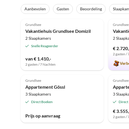
Aanbevolen
Gasten
Beoordeling
Slaapka
Top-
5.0
(4)
Advertentie
5.0
Grundlsee
Grundlsee
Vakantiehuis Grundlsee Domizil
2 Slaapkamers
2 Slaapk
Snelle Reageerder
€ 2.720
2 gasten /
van € 1.410,-
Verb
2 gasten / 7 Nachten
Grundlsee
Grundlsee
Appartement Gössl
Appart
3 Slaapkamers
3 Slaapk
Direct Boeken
Direct
€ 3.555,
Prijs op aanvraag
2 gasten /