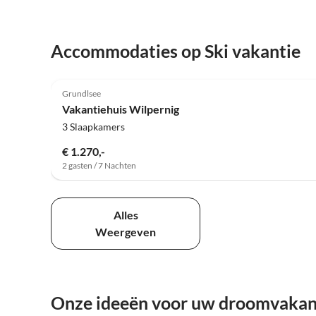
Accommodaties op Ski vakantie
4.3
(1)
Grundlsee
Vakantiehuis Wilpernig
3 Slaapkamers
€ 1.270,-
2 gasten / 7 Nachten
Alles
Weergeven
Onze ideeën voor uw droomvakant