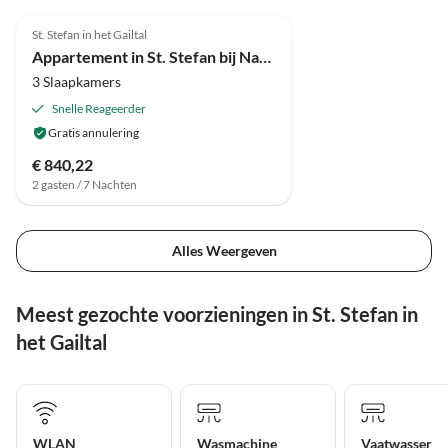
4.0
(3)
St. Stefan in het Gailtal
Appartement in St. Stefan bij Nassfeld Ski
3 Slaapkamers
Snelle Reageerder
Gratis annulering
€ 840,22
2 gasten / 7 Nachten
Alles Weergeven
Meest gezochte voorzieningen in St. Stefan in
het Gailtal
WLAN
Wasmachine
Vaatwasser