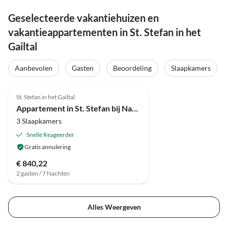
Geselecteerde vakantiehuizen en
vakantieappartementen in St. Stefan in het
Gailtal
Aanbevolen
Gasten
Beoordeling
Slaapkamers
4.0
(3)
St. Stefan in het Gailtal
Appartement in St. Stefan bij Nassfeld Ski
3 Slaapkamers
Snelle Reageerder
Gratis annulering
€ 840,22
2 gasten / 7 Nachten
Alles Weergeven