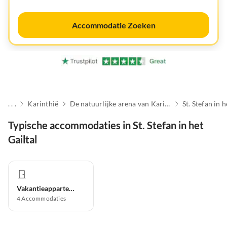
Accommodatie Zoeken
. . .
Karinthië
De natuurlijke arena van Karinthië
St. Stefan in h
Typische accommodaties in St. Stefan in het
Gailtal
Vakantieappartement
4
Accommodaties