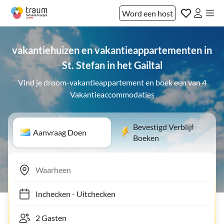
Word een host
vakantiehuizen en vakantieappartementen in
St. Stefan in het Gailtal
Vind je droom-vakantieappartement en boek een van 4
Vakantieaccommodaties
Bevestigd Verblijf
Aanvraag Doen
Boeken
Inchecken
-
Uitchecken