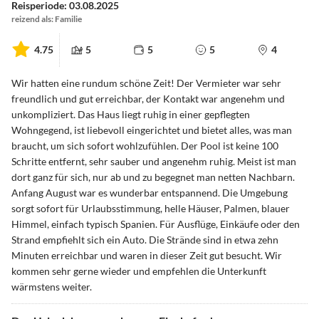
Reisperiode: 03.08.2025
reizend als: Familie
4.75
5
5
5
4
Wir hatten eine rundum schöne Zeit! Der Vermieter war sehr
freundlich und gut erreichbar, der Kontakt war angenehm und
unkompliziert. Das Haus liegt ruhig in einer gepflegten
Wohngegend, ist liebevoll eingerichtet und bietet alles, was man
braucht, um sich sofort wohlzufühlen. Der Pool ist keine 100
Schritte entfernt, sehr sauber und angenehm ruhig. Meist ist man
dort ganz für sich, nur ab und zu begegnet man netten Nachbarn.
Anfang August war es wunderbar entspannend. Die Umgebung
sorgt sofort für Urlaubsstimmung, helle Häuser, Palmen, blauer
Himmel, einfach typisch Spanien. Für Ausflüge, Einkäufe oder den
Strand empfiehlt sich ein Auto. Die Strände sind in etwa zehn
Minuten erreichbar und waren in dieser Zeit gut besucht. Wir
kommen sehr gerne wieder und empfehlen die Unterkunft
wärmstens weiter.