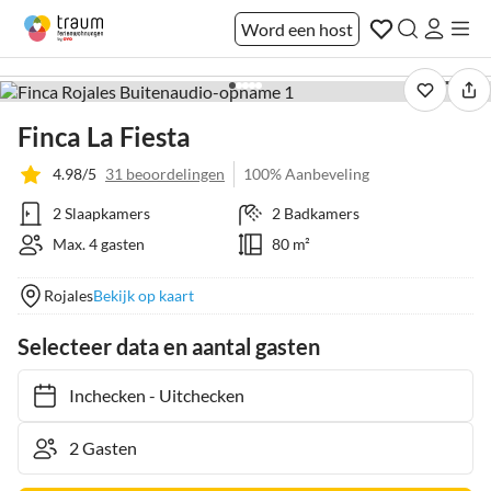
Word een host
1 / 34
Finca La Fiesta
4.98/5
31 beoordelingen
100% Aanbeveling
2 Slaapkamers
2 Badkamers
Max. 4 gasten
80 m²
Rojales
Bekijk op kaart
Selecteer data en aantal gasten
Inchecken
-
Uitchecken