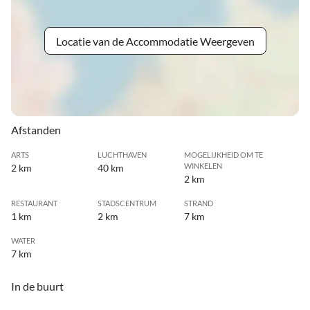
Locatie van de Accommodatie Weergeven
Afstanden
ARTS
LUCHTHAVEN
MOGELIJKHEID OM TE
WINKELEN
2 km
40 km
2 km
RESTAURANT
STADSCENTRUM
STRAND
1 km
2 km
7 km
WATER
7 km
In de buurt