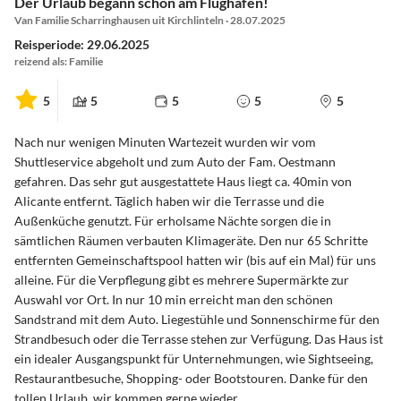
Der Urlaub begann schon am Flughafen!
Van Familie Scharringhausen uit Kirchlinteln · 28.07.2025
Reisperiode: 29.06.2025
reizend als: Familie
5
5
5
5
5
Nach nur wenigen Minuten Wartezeit wurden wir vom
Shuttleservice abgeholt und zum Auto der Fam. Oestmann
gefahren. Das sehr gut ausgestattete Haus liegt ca. 40min von
Alicante entfernt. Täglich haben wir die Terrasse und die
Außenküche genutzt. Für erholsame Nächte sorgen die in
sämtlichen Räumen verbauten Klimageräte. Den nur 65 Schritte
entfernten Gemeinschaftspool hatten wir (bis auf ein Mal) für uns
alleine. Für die Verpflegung gibt es mehrere Supermärkte zur
Auswahl vor Ort. In nur 10 min erreicht man den schönen
Sandstrand mit dem Auto. Liegestühle und Sonnenschirme für den
Strandbesuch oder die Terrasse stehen zur Verfügung. Das Haus ist
ein idealer Ausgangspunkt für Unternehmungen, wie Sightseeing,
Restaurantbesuche, Shopping- oder Bootstouren. Danke für den
tollen Urlaub, wir kommen gerne wieder.