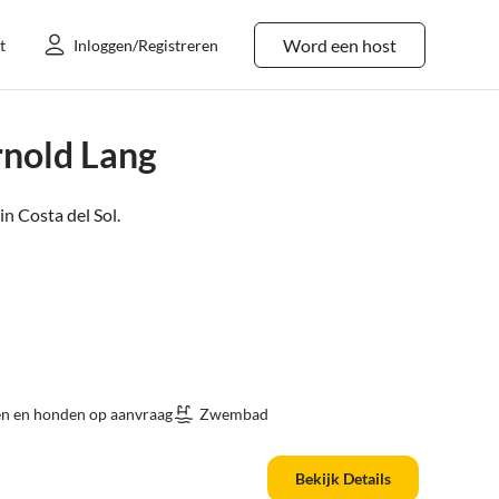
Word een host
t
Inloggen/Registreren
rnold Lang
in
Costa del Sol
.
en en honden op aanvraag
Zwembad
Bekijk Details