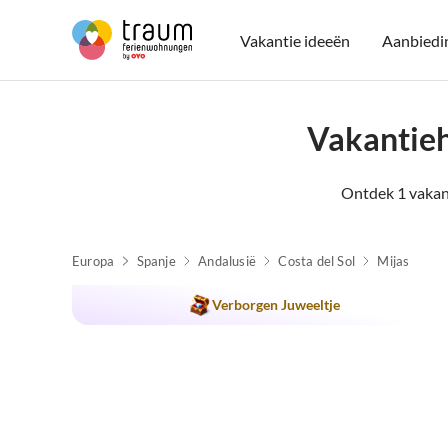
Vakantie ideeën
Aanbiedi
Vakantieh
Ontdek 1 vakan
Europa
Spanje
Andalusië
Costa del Sol
Mijas
Verborgen Juweeltje