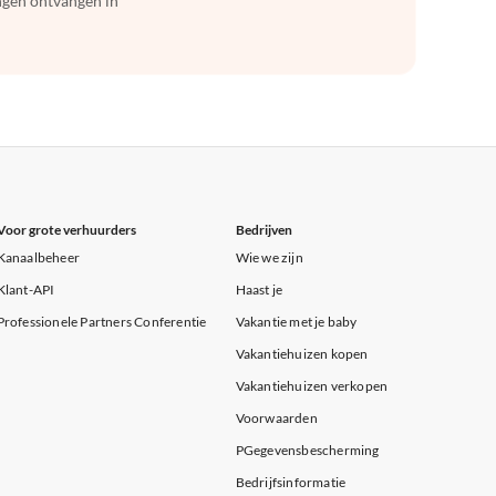
ingen ontvangen in
Voor grote verhuurders
Bedrijven
Kanaalbeheer
Wie we zijn
Klant-API
Haast je
Professionele Partners Conferentie
Vakantie met je baby
Vakantiehuizen kopen
Vakantiehuizen verkopen
Voorwaarden
PGegevensbescherming
Bedrijfsinformatie