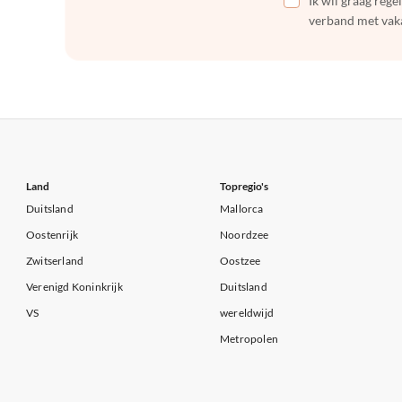
Ik wil graag reg
verband met vaka
Land
Topregio's
Duitsland
Mallorca
Oostenrijk
Noordzee
Zwitserland
Oostzee
Verenigd Koninkrijk
Duitsland
VS
wereldwijd
Metropolen