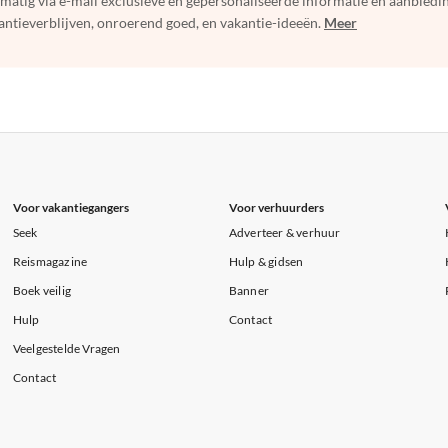
elmatig via e-mail exclusieve en gepersonaliseerde informatie en aanbied
ntieverblijven, onroerend goed, en vakantie-ideeën.
Meer
Voor vakantiegangers
Voor verhuurders
Seek
Adverteer & verhuur
Reismagazine
Hulp & gidsen
Boek veilig
Banner
Hulp
Contact
Veelgestelde Vragen
Contact