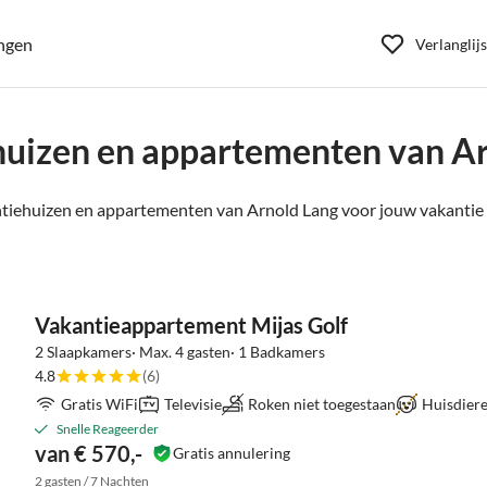
ngen
Verlanglijs
uizen en appartementen van A
tiehuizen en appartementen van Arnold Lang voor jouw vakantie 
Vakantieappartement Mijas Golf
2 Slaapkamers· Max. 4 gasten· 1 Badkamers
4.8
(6)
Gratis WiFi
Televisie
Roken niet toegestaan
Huisdier
Snelle Reageerder
van € 570,-
Gratis annulering
2 gasten / 7 Nachten