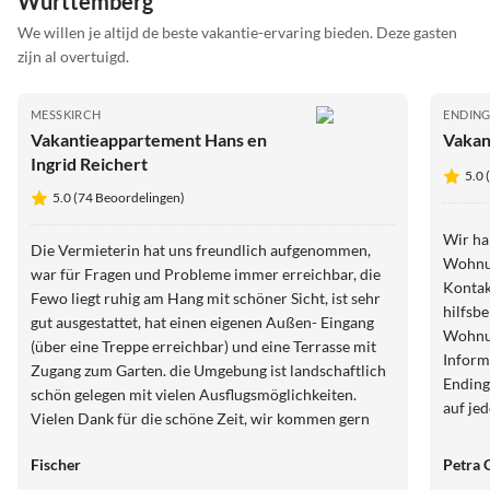
Württemberg
We willen je altijd de beste vakantie-ervaring bieden. Deze gasten
zijn al overtuigd.
MESSKIRCH
ENDING
Vakantieappartement Hans en
Vakan
Ingrid Reichert
5.0 
5.0 (74 Beoordelingen)
Wir haben 10 tolle Tage 
Die Vermieterin hat uns freundlich aufgenommen,
Wohnun
war für Fragen und Probleme immer erreichbar, die
Kontakt
Fewo liegt ruhig am Hang mit schöner Sicht, ist sehr
hilfsbe
gut ausgestattet, hat einen eigenen Außen- Eingang
Wohnun
(über eine Treppe erreichbar) und eine Terrasse mit
Inform
Zugang zum Garten. die Umgebung ist landschaftlich
Endingen 
schön gelegen mit vielen Ausflugsmöglichkeiten.
auf je
Vielen Dank für die schöne Zeit, wir kommen gern
Willi 
wieder.
Fischer
Petra 