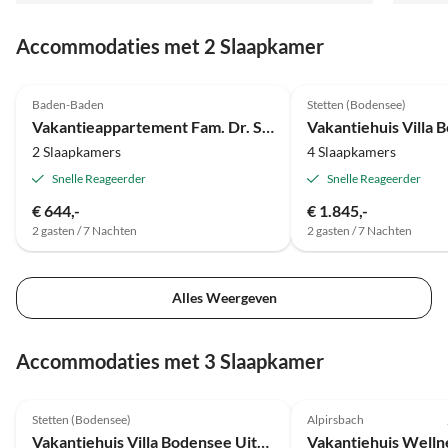
Accommodaties met 2 Slaapkamer
5.0
(6)
5.0
(4)
Baden-Baden
Stetten (Bodensee)
Prijs voor 2025
Vakantieappartement Fam. Dr. Schnaibel
2 Slaapkamers
4 Slaapkamers
Snelle Reageerder
Snelle Reageerder
€ 644,-
€ 1.845,-
2 gasten / 7 Nachten
2 gasten / 7 Nachten
Alles Weergeven
Accommodaties met 3 Slaapkamer
Top-
5.0
(4)
Advertentie
Stetten (Bodensee)
Alpirsbach
Prijs voor 2025
Vakantiehuis Villa Bodensee Uitzicht