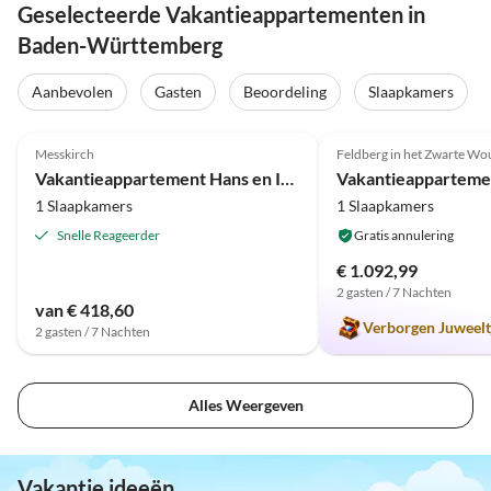
Geselecteerde Vakantieappartementen in
Baden-Württemberg
Aanbevolen
Gasten
Beoordeling
Slaapkamers
Top-
5.0
(74)
Advertentie
5.0
(21)
Messkirch
Feldberg in het Zwarte Wo
Vakantieappartement Hans en Ingrid Reichert
Vakantieappartemen
1 Slaapkamers
1 Slaapkamers
Snelle Reageerder
Gratis annulering
€ 1.092,99
2 gasten / 7 Nachten
van € 418,60
Verborgen Juweelt
2 gasten / 7 Nachten
Alles Weergeven
Vakantie ideeën