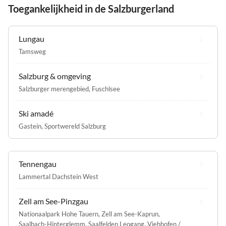
Toegankelijkheid in de Salzburgerland
Lungau
Tamsweg
Salzburg & omgeving
Salzburger merengebied
,
Fuschlsee
Ski amadé
Gastein
,
Sportwereld Salzburg
Tennengau
Lammertal Dachstein West
Zell am See-Pinzgau
Nationaalpark Hohe Tauern
,
Zell am See-Kaprun
,
Saalbach-Hinterglemm
,
Saalfelden Leogang
,
Viehhofen /