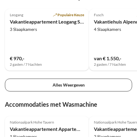
Top-
5.0
(29)
Advertentie
4.9
(3)
Leogang
Populaire Keuze
Fusch
Super gastheer
Vakantieappartement Leogang Sonnberg
Vakantiehuis Alpen
3 Slaapkamers
4 Slaapkamers
€ 970,-
van € 1.550,-
2 gasten / 7 Nachten
2 gasten / 7 Nachten
Alles Weergeven
Accommodaties met Wasmachine
5.0
(9)
5.0
(7)
Nationaalpark Hohe Tauern
Nationaalpark Hohe Tauer
Vakantieappartement Appartement Mary
1 Slaapkamers
2 Slaapkamers