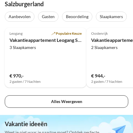
Salzburgerland
Aanbevolen
Gasten
Beoordeling
Slaapkamers
Top-
5.0
(29)
Advertentie
4.9
(10)
Leogang
Populaire Keuze
Oostenrijk
Super gastheer
Vakantieappartement Leogang Sonnberg
3 Slaapkamers
2 Slaapkamers
€ 970,-
€ 944,-
2 gasten / 7 Nachten
2 gasten / 7 Nachten
Alles Weergeven
Vakantie ideeën
Weet je niet waar je naartoe moet? Ontdek perfecte