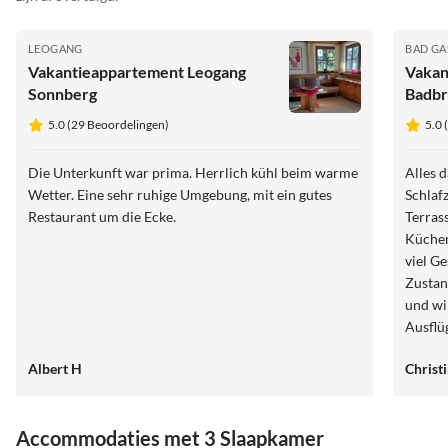
LEOGANG
BAD GA
Vakantieappartement Leogang
Vakan
Sonnberg
Badbr
5.0 (29 Beoordelingen)
5.0 
Die Unterkunft war prima. Herrlich kühl beim warme
Alles 
Wetter. Eine sehr ruhige Umgebung, mit ein gutes
Schlaf
Restaurant um die Ecke.
Terrasse sehr großzügig und geräum
Küchen
viel Ge
Zustan
und wi
Ausflü
einwöc
Albert H
Christ
wir ko
Winter
Accommodaties met 3 Slaapkamer