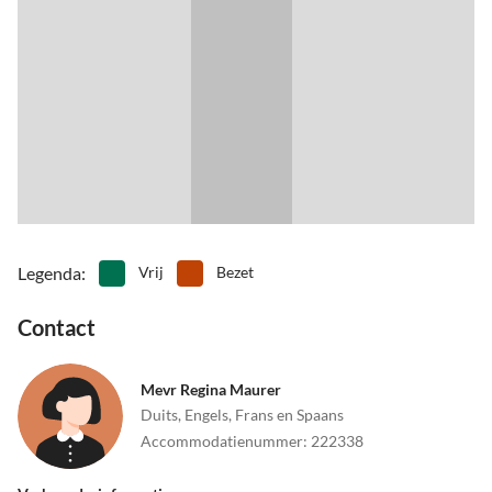
•
Waterskiën
•
Watersport
seizoen heeft zijn charme, zoals de amandelbloesem eind januari,
•
Wijn proeven
•
Zwemmen
de lente met ontelbare bloemen en de geurige herfst, met weer om
te zwemmen of voor de paraplu, prachtig. Juli en augustus zijn
overwegend erg warm en droog.
Zelfs als het in de hoogzomermaanden op andere plekken van het
eiland droog en verlaten lijkt, is het hier altijd groen.
Legenda
:
Vrij
Bezet
Contact
Mevr Regina Maurer
Duits, Engels, Frans en Spaans
Accommodatienummer
:
222338