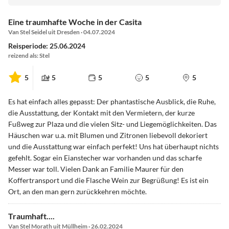
Eine traumhafte Woche in der Casita
Van Stel Seidel uit Dresden · 04.07.2024
Reisperiode: 25.06.2024
reizend als: Stel
5
5
5
5
5
Es hat einfach alles gepasst: Der phantastische Ausblick, die Ruhe,
die Ausstattung, der Kontakt mit den Vermietern, der kurze
Fußweg zur Plaza und die vielen Sitz- und Liegemöglichkeiten. Das
Häuschen war u.a. mit Blumen und Zitronen liebevoll dekoriert
und die Ausstattung war einfach perfekt! Uns hat überhaupt nichts
gefehlt. Sogar ein Eianstecher war vorhanden und das scharfe
Messer war toll. Vielen Dank an Familie Maurer für den
Koffertransport und die Flasche Wein zur Begrüßung! Es ist ein
Ort, an den man gern zurückkehren möchte.
Traumhaft....
Van Stel Morath uit Müllheim · 26.02.2024