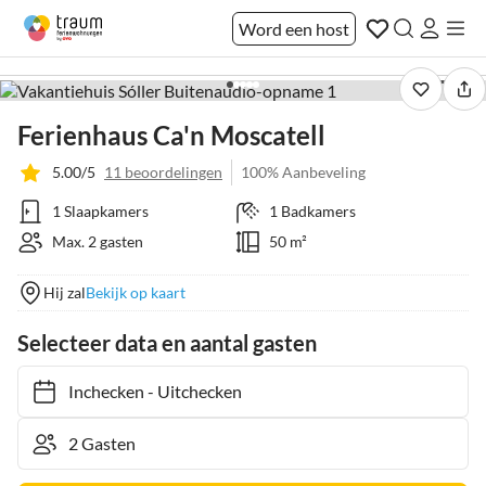
Word een host
1 / 34
Ferienhaus Ca'n Moscatell
5.00/5
11 beoordelingen
100% Aanbeveling
1 Slaapkamers
1 Badkamers
Max. 2 gasten
50 m²
Hij zal
Bekijk op kaart
Selecteer data en aantal gasten
Inchecken
-
Uitchecken