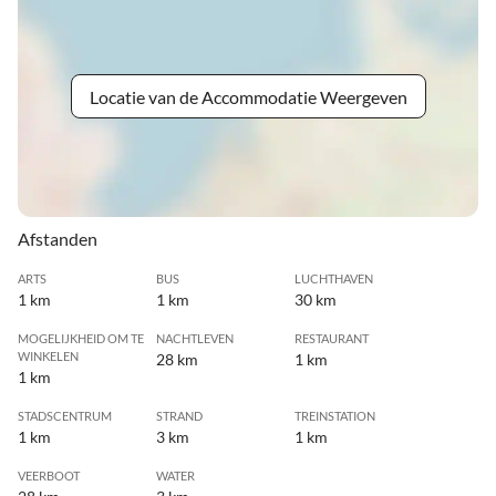
Locatie van de Accommodatie Weergeven
Afstanden
ARTS
BUS
LUCHTHAVEN
1 km
1 km
30 km
MOGELIJKHEID OM TE
NACHTLEVEN
RESTAURANT
WINKELEN
28 km
1 km
1 km
STADSCENTRUM
STRAND
TREINSTATION
1 km
3 km
1 km
VEERBOOT
WATER