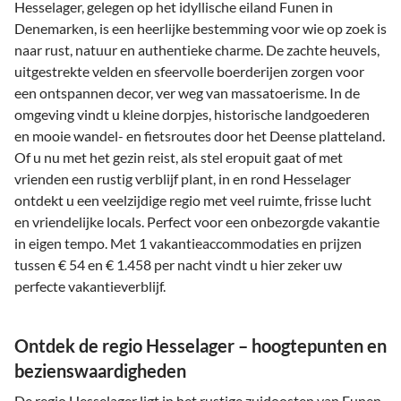
Hesselager, gelegen op het idyllische eiland Funen in
Denemarken, is een heerlijke bestemming voor wie op zoek is
naar rust, natuur en authentieke charme. De zachte heuvels,
uitgestrekte velden en sfeervolle boerderijen zorgen voor
een ontspannen decor, ver weg van massatoerisme. In de
omgeving vindt u kleine dorpjes, historische landgoederen
en mooie wandel- en fietsroutes door het Deense platteland.
Of u nu met het gezin reist, als stel eropuit gaat of met
vrienden een rustig verblijf plant, in en rond Hesselager
ontdekt u een veelzijdige regio met veel ruimte, frisse lucht
en vriendelijke locals. Perfect voor een onbezorgde vakantie
in eigen tempo. Met 1 vakantieaccommodaties en prijzen
tussen € 54 en € 1.458 per nacht vindt u hier zeker uw
perfecte vakantieverblijf.
Ontdek de regio Hesselager – hoogtepunten en
bezienswaardigheden
De regio Hesselager ligt in het rustige zuidoosten van Funen