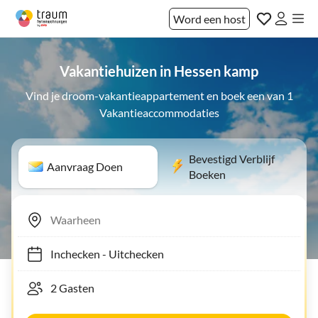
Word een host
Vakantiehuizen in Hessen kamp
Vind je droom-vakantieappartement en boek een van 1
Vakantieaccommodaties
Bevestigd Verblijf
Aanvraag Doen
Boeken
Inchecken
-
Uitchecken