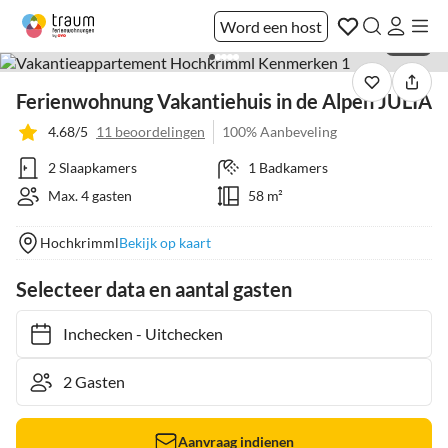
Word een host
1 / 24
Ferienwohnung Vakantiehuis in de Alpen JULIA
4.68/5
11 beoordelingen
100% Aanbeveling
2 Slaapkamers
1 Badkamers
Max. 4 gasten
58 m²
Hochkrimml
Bekijk op kaart
Selecteer data en aantal gasten
Inchecken
-
Uitchecken
Aanvraag indienen