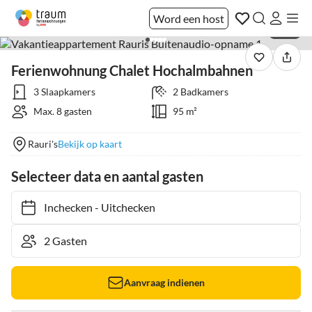
Word een host
1 / 16
Ferienwohnung Chalet Hochalmbahnen
3 Slaapkamers
2 Badkamers
Max. 8 gasten
95 m²
Rauri's
Bekijk op kaart
Selecteer data en aantal gasten
Inchecken
-
Uitchecken
Aanvraag indienen