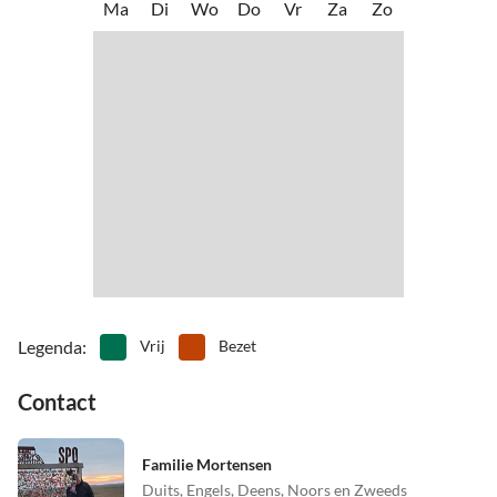
Ma
Di
Wo
Do
Vr
Za
Zo
•
Rijden
•
Rolschaatsen
•
Speelplaats
•
Strand volleybal
•
Surfen
•
Tafeltennis
•
Theater
•
Vogels kijken
•
Wadlopen
•
Wandeltocht
•
Watersport
•
Welzijn
•
Wijn proeven
•
Zweefvliegen
•
Zwemmen
Legenda
:
Vrij
Bezet
Contact
Familie Mortensen
Duits, Engels, Deens, Noors en Zweeds