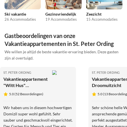
Ski vakantie
Gezinsvriendelijk
Zeezicht
26 Accommodaties
19 Accommodaties
15 Accommodaties
Gastbeoordelingen van onze
Vakantieappartementen in St. Peter Ording
We willen je altijd de beste vakantie-ervaring bieden. Deze gasten
zijn al overtuigd.
ST. PETER ORDING
ST. PETER ORDING
Vakantieappartement
Vakantieapparte
"Witt Hus"
Droomuitzicht
Thuiswerken en
5.0 (52 Beoordelingen)
5.0 (13 Beoordelin
Vakantie
Wir haben uns in diesem hochwertigen
Sehr schöne helle 
Domizil super wohl gefühlt. Sehr
ansprechende gemüt
sauber und geschmackvoll eingerichtet.
perfekt ausgestattet
Der Garten für Mensch und Tier ein
Idealer Ausgangspu