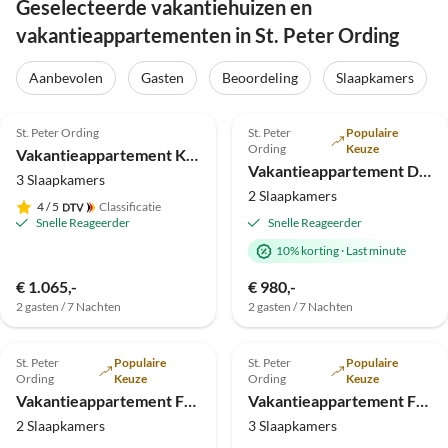
Geselecteerde vakantiehuizen en
vakantieappartementen in St. Peter Ording
Aanbevolen
Gasten
Beoordeling
Slaapkamers
Top-
Top-
4.9
(49)
Advertentie
5.0
(13)
Advertentie
St. Peter Ording
St. Peter
Populaire
Ording
Keuze
Vakantieappartement Kille - rechter appartement
Vakantieappartement Droomuitzicht
3 Slaapkamers
2 Slaapkamers
4
/ 5
Classificatie
Snelle Reageerder
Snelle Reageerder
10% korting
·
Last minute
€ 1.065,-
€ 980,-
2 gasten / 7 Nachten
2 gasten / 7 Nachten
Top-
Top-
4.9
(11)
Advertentie
4.9
(7)
Advertentie
St. Peter
Populaire
St. Peter
Populaire
Ording
Keuze
Ording
Keuze
Vakantieappartement Fantastisch
Vakantieappartement Familie Kille - links
2 Slaapkamers
3 Slaapkamers