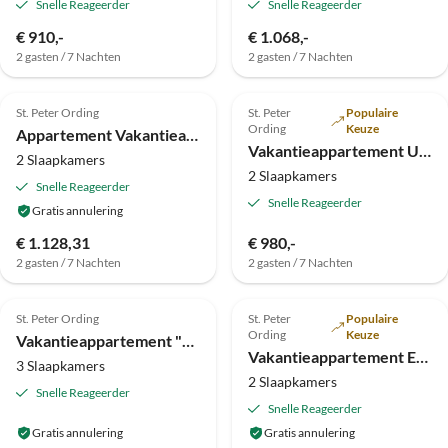
Snelle Reageerder
Snelle Reageerder
€ 910,-
€ 1.068,-
2 gasten / 7 Nachten
2 gasten / 7 Nachten
Top-
4.0
(3)
5.0
(2)
Advertentie
St. Peter Ording
St. Peter
Populaire
Ording
Keuze
Appartement Vakantieappartement Deichblume
Vakantieappartement Uitzicht op zee
2 Slaapkamers
2 Slaapkamers
Snelle Reageerder
Snelle Reageerder
Gratis annulering
€ 1.128,31
€ 980,-
2 gasten / 7 Nachten
2 gasten / 7 Nachten
Top-
Top-
4.8
(1)
Advertentie
Advertentie
St. Peter Ording
St. Peter
Populaire
Ording
Keuze
Vakantieappartement "Te voet naar het strand" - SPO
Vakantieappartement Eerste rij aan het strand - SPO
3 Slaapkamers
2 Slaapkamers
Snelle Reageerder
Snelle Reageerder
Gratis annulering
Gratis annulering