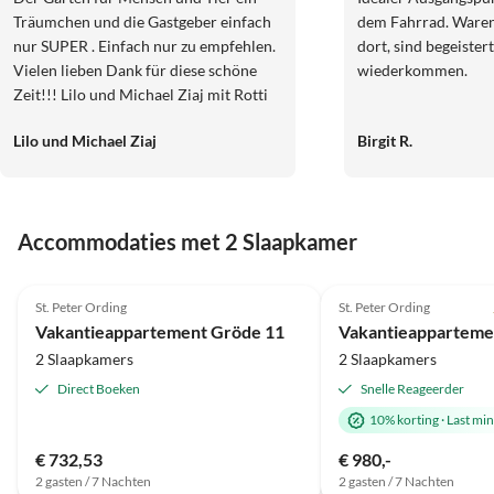
Träumchen und die Gastgeber einfach
dem Fahrrad. Waren
nur SUPER . Einfach nur zu empfehlen.
dort, sind begeiste
Vielen lieben Dank für diese schöne
wiederkommen.
Zeit!!! Lilo und Michael Ziaj mit Rotti
Karla .
Lilo und Michael Ziaj
Birgit R.
Accommodaties met 2 Slaapkamer
4.6
(14)
5.0
(13)
St. Peter Ording
St. Peter Ording
Vakantieappartement Gröde 11
2 Slaapkamers
2 Slaapkamers
Direct Boeken
Snelle Reageerder
10% korting
·
Last mi
€ 732,53
€ 980,-
2 gasten / 7 Nachten
2 gasten / 7 Nachten