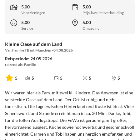
5.00
5.00
Voorzieningen
Prijs-kwaliteitverhouding
5.00
5.00
Service
Omgeving
Kleine Oase auf dem Land
Van Familie FB uit München · 04.08.2026
Reisperiode: 24.05.2026
reizend als: Familie
5
5
5
5
5
Wir waren hier als Fam. mit zwei kl. Kindern. Das Anwesen ist eine
versteckte Oase auf dem Land. Der Ort ist ruhig und nicht
touristisch. Die Lage zwischen Hinterland und Küste ist ideal. Viele
Sehenswürd. und Strände erreicht man in ca. 30 Min. Danke, Tobi,
für die tollen Ausflugstipps! Die FeWo ist geräumig, mit großer,
hervorragend ausgest. Küche sowie hochwertig und geschmackvoll
eingerichtet. Carmen und Tobi haben uns herzlich empfangen und