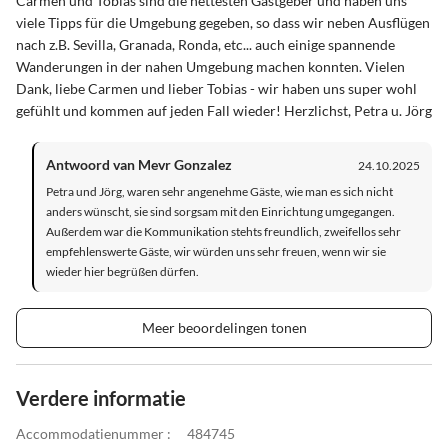
Carmen und Tobias sind die nettesten Gastgeber und haben uns
viele Tipps für die Umgebung gegeben, so dass wir neben Ausflügen
nach z.B. Sevilla, Granada, Ronda, etc... auch einige spannende
Wanderungen in der nahen Umgebung machen konnten. Vielen
Dank, liebe Carmen und lieber Tobias - wir haben uns super wohl
gefühlt und kommen auf jeden Fall wieder! Herzlichst, Petra u. Jörg
Antwoord van Mevr Gonzalez
24.10.2025
Petra und Jörg, waren sehr angenehme Gäste, wie man es sich nicht
anders wünscht, sie sind sorgsam mit den Einrichtung umgegangen.
Außerdem war die Kommunikation stehts freundlich, zweifellos sehr
empfehlenswerte Gäste, wir würden uns sehr freuen, wenn wir sie
wieder hier begrüßen dürfen.
Meer beoordelingen tonen
Verdere informatie
Accommodatienummer :
484745