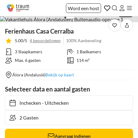
Word een host
1 / 33
Ferienhaus Casa Cerralba
5.00/5
4 beoordelingen
100% Aanbeveling
3 Slaapkamers
1 Badkamers
Max. 6 gasten
114 m²
Álora (Andalusië)
Bekijk op kaart
Selecteer data en aantal gasten
Inchecken
-
Uitchecken
Aanvraag indienen