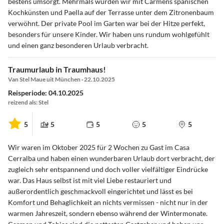
bestens umsorgt. Mehrmals wurden wir mit Carmens spanischen
Kochkünsten und Paella auf der Terrasse unter dem Zitronenbaum
verwöhnt. Der private Pool im Garten war bei der Hitze perfekt,
besonders für unsere Kinder. Wir haben uns rundum wohlgefühlt
und einen ganz besonderen Urlaub verbracht.
Traumurlaub in Traumhaus!
Van Stel Maue uit München · 22.10.2025
Reisperiode: 04.10.2025
reizend als: Stel
5
5
5
5
5
Wir waren im Oktober 2025 für 2 Wochen zu Gast im Casa
Cerralba und haben einen wunderbaren Urlaub dort verbracht, der
zugleich sehr entspannend und doch voller vielfältiger Eindrücke
war. Das Haus selbst ist mit viel Liebe restauriert und
außerordentlich geschmackvoll eingerichtet und lässt es bei
Komfort und Behaglichkeit an nichts vermissen - nicht nur in der
warmen Jahreszeit, sondern ebenso während der Wintermonate.