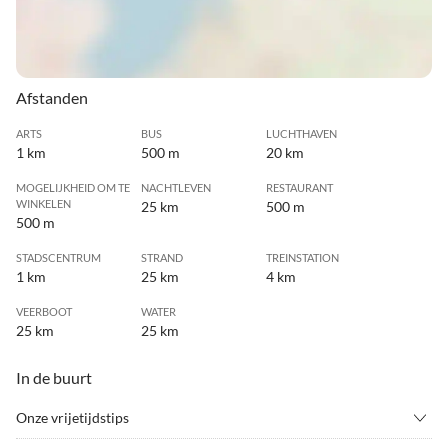
Afstanden
ARTS
BUS
LUCHTHAVEN
1 km
500 m
20 km
MOGELIJKHEID OM TE
NACHTLEVEN
RESTAURANT
WINKELEN
25 km
500 m
500 m
STADSCENTRUM
STRAND
TREINSTATION
1 km
25 km
4 km
VEERBOOT
WATER
25 km
25 km
In de buurt
Onze vrijetijdstips