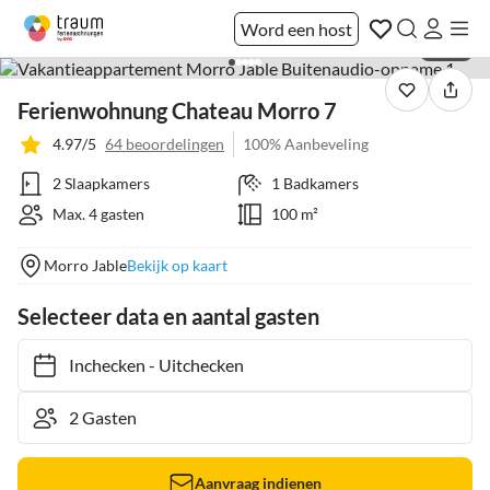
Word een host
1 / 43
Ferienwohnung Chateau Morro 7
4.97/5
64 beoordelingen
100% Aanbeveling
2 Slaapkamers
1 Badkamers
Max. 4 gasten
100 m²
Morro Jable
Bekijk op kaart
Selecteer data en aantal gasten
Inchecken
-
Uitchecken
Aanvraag indienen