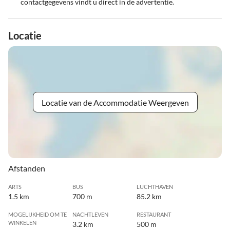
contactgegevens vindt u direct in de advertentie.
Locatie
Locatie van de Accommodatie Weergeven
Afstanden
ARTS
BUS
LUCHTHAVEN
1.5 km
700 m
85.2 km
MOGELIJKHEID OM TE
NACHTLEVEN
RESTAURANT
WINKELEN
3.2 km
500 m