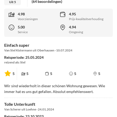
(64 beoordelingen)
Uit 5
4.98
4.95
Voorzieningen
Prijs-kwaliteitverhouding
5.00
4.94
Service
Omgeving
Einfach super
Van Stel Kistermann uit Oberhausen · 10.07.2024
Reisperiode: 25.05.2024
reizend als: Stel
5
5
5
5
5
Wir sind wiederholt in dieser schönen Wohnung gewesen. Wie
immer hat es uns gut gefallen. Absolut empfehlenswert.
Tolle Unterkunft
Van Scherer uit Loehne · 24.01.2024
Reisperiode: 23.10.2023