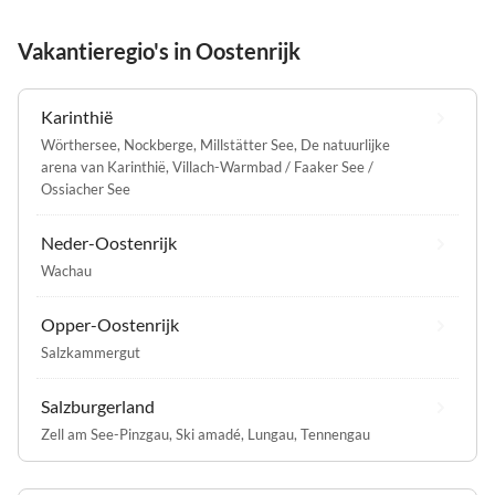
Vakantieregio's in Oostenrijk
Karinthië
Wörthersee
,
Nockberge
,
Millstätter See
,
De natuurlijke
arena van Karinthië
,
Villach-Warmbad / Faaker See /
Ossiacher See
Neder-Oostenrijk
Wachau
Opper-Oostenrijk
Salzkammergut
Salzburgerland
Zell am See-Pinzgau
,
Ski amadé
,
Lungau
,
Tennengau