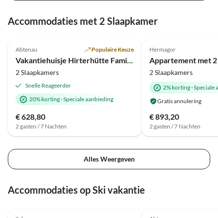
Accommodaties met 2 Slaapkamer
5.0
(3)
5.0
(3)
Abtenau
Populaire Keuze
Hermagor
Vakantiehuisje Hirterhütte Familie Gsenger
2 Slaapkamers
2 Slaapkamers
Snelle Reageerder
2% korting
·
Speciale 
20% korting
·
Speciale aanbieding
Gratis annulering
€ 628,80
€ 893,20
2 gasten / 7 Nachten
2 gasten / 7 Nachten
Alles Weergeven
Accommodaties op Ski vakantie
4.9
(17)
5.0
(3)