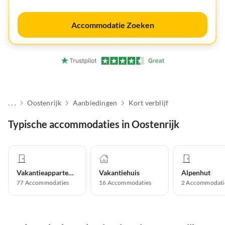
Accommodatie Zoeken
. . .
Oostenrijk
Aanbiedingen
Kort verblijf
Typische accommodaties in Oostenrijk
Vakantieappartement
Vakantiehuis
Alpenhut
77
Accommodaties
16
Accommodaties
2
Accommodati