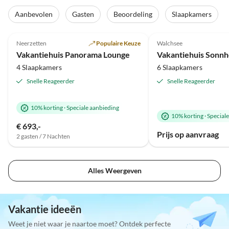
Virtuele
rondleiding
Aanbevolen
Gasten
Beoordeling
Slaapkamers
Top-
5.0
(85)
Advertentie
4.9
(38)
Neerzetten
Populaire Keuze
Walchsee
Super gastheer
Vakantiehuis Panorama Lounge
Vakantiehuis Sonnh
4 Slaapkamers
6 Slaapkamers
Snelle Reageerder
Snelle Reageerder
10% korting
·
Speciale aanbieding
10% korting
·
Special
€ 693,-
Prijs op aanvraag
2 gasten / 7 Nachten
Alles Weergeven
Vakantie ideeën
Weet je niet waar je naartoe moet? Ontdek perfecte