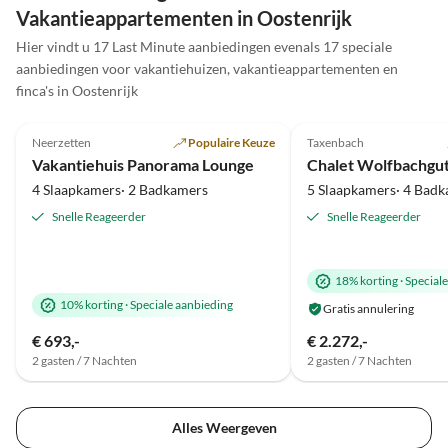
Vakantieappartementen in Oostenrijk
Nochmals ganz herzlichen Dank für diesen
wenn w
wunderschönen Aufenthalt die außergewöhnliche
kaputt. Vielen Dank Kathrin & Herrmann für
Hier vindt u 17 Last Minute aanbiedingen evenals 17 speciale
Gastfreundschaft.
schöne
Virtuele
aanbiedingen voor vakantiehuizen, vakantieappartementen en
rondleiding
finca's in Oostenrijk
Top-
5.0
(85)
Advertentie
5.0
(10)
Neerzetten
Populaire Keuze
Taxenbach
Super gastheer
Vakantiehuis Panorama Lounge
Chalet Wolfbachgu
4 Slaapkamers· 2 Badkamers
5 Slaapkamers· 4 Bad
Snelle Reageerder
Snelle Reageerder
18% korting
·
Special
10% korting
·
Speciale aanbieding
Gratis annulering
€ 693,-
€ 2.272,-
2 gasten / 7 Nachten
2 gasten / 7 Nachten
Alles Weergeven