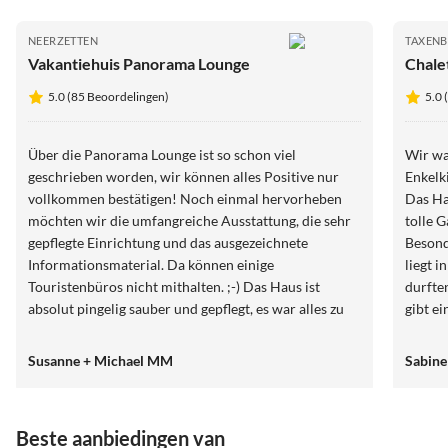
NEERZETTEN
TAXEN
Vakantiehuis Panorama Lounge
Chale
5.0 (85 Beoordelingen)
5.0 
Über die Panorama Lounge ist so schon viel
Wir wa
geschrieben worden, wir können alles Positive nur
Enkelk
vollkommen bestätigen! Noch einmal hervorheben
Das Ha
möchten wir die umfangreiche Ausstattung, die sehr
tolle G
gepflegte Einrichtung und das ausgezeichnete
Besond
Informationsmaterial. Da können einige
liegt 
Touristenbüros nicht mithalten. ;-) Das Haus ist
durfte
absolut pingelig sauber und gepflegt, es war alles zu
gibt e
unserer höchsten Zufriedenheit. Die Gastgeberin ist
Alles 
extrem freundlich, sehr hilfsbereit und immer sofort
können
Susanne + Michael MM
Sabine
erreichbar. Einfach gaaanz toll!!! Wir hatten das
Kinder
Gefühl als Fremde gekommen zu sein und als Freunde
konnte
zu gehen. :-) Wir werden sicherlich unseren Urlaub
erholsam. Das Haus selbst ist seh
Beste aanbiedingen van
ausschließlich positiv in Erinnerung behalten.
und au