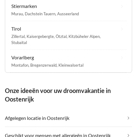
Stiermarken
Murau
,
Dachstein Tauern
,
Ausseerland
Tirol
Zillertal
,
Kaisergebergte
,
Ötztal
,
Kitzbüheler Alpen
,
Stubaital
Vorarlberg
Montafon
,
Bregenzerwald
,
Kleinwalsertal
Onze ideeën voor uw droomvakantie in
Oostenrijk
Afgelegen locatie in Oostenrijk
Geschikt voor mensen met allergieën in Oostenrijk