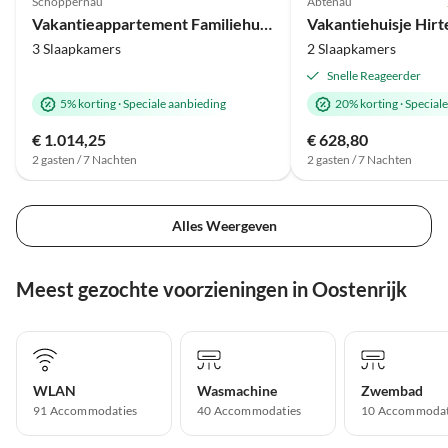
Schoppernau
Abtenau
Vakantieappartement Familiehuis Oberhauser
3 Slaapkamers
2 Slaapkamers
Snelle Reageerder
5% korting
·
Speciale aanbieding
20% korting
·
Special
€ 1.014,25
€ 628,80
2 gasten / 7 Nachten
2 gasten / 7 Nachten
Alles Weergeven
Meest gezochte voorzieningen in Oostenrijk
WLAN
Wasmachine
Zwembad
91 Accommodaties
40 Accommodaties
10 Accommodat