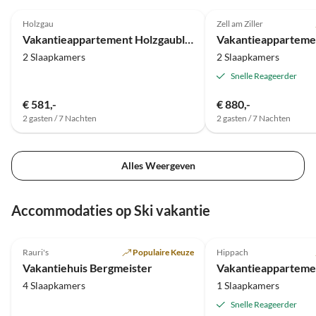
5.0
(26)
5.0
(17)
Holzgau
Zell am Ziller
Vakantieappartement Holzgaublick Haus Dietmar
Vakantieapparteme
2 Slaapkamers
2 Slaapkamers
Snelle Reageerder
€ 581,-
€ 880,-
2 gasten / 7 Nachten
2 gasten / 7 Nachten
Alles Weergeven
Accommodaties op Ski vakantie
Top-
4.7
(21)
Advertentie
4.9
(9)
Rauri's
Populaire Keuze
Hippach
Vakantiehuis Bergmeister
4 Slaapkamers
1 Slaapkamers
Snelle Reageerder