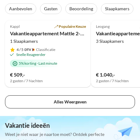
Aanbevolen
Gasten
Beoordeling
Slaapkamers
4.8
(29)
5.0
(29)
Kappl
Populaire Keuze
Leogang
Super gastheer
Vakantieappartement Mattle 2-3 personen
1 Slaapkamers
3 Slaapkamers
4
/ 5
Classificatie
Snelle Reageerder
5% korting
·
Last minute
€ 509,-
€ 1.040,-
2 gasten / 7 Nachten
2 gasten / 7 Nachten
Alles Weergeven
Vakantie ideeën
Weet je niet waar je naartoe moet? Ontdek perfecte