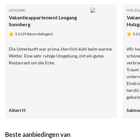
LEOGANG
HOLZG
Vakantieappartement Leogang
Vakan
Sonnberg
Holzg
5.0 (29 Beoordelingen)
5.0 
Die Unterkunft war prima. Herrlich kühl beim warme
Wir haben 3 tolle
Wetter. Eine sehr ruhige Umgebung, mit ein gutes
schön
Restaurant um die Ecke.
verbra
Traum .
untern
Eindrü
herzli
geback
bei Eu
Albert H
Sabina
und Ma
Beste aanbiedingen van